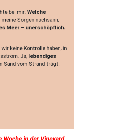
hte bei mir:
Welche
er meine Sorgen nachsann,
ßes Meer – unerschöpflich.
ir keine Kontrolle haben, in
nsstrom. Ja,
lebendiges
en Sand vom Strand trägt.
e Woche in der Vineyard