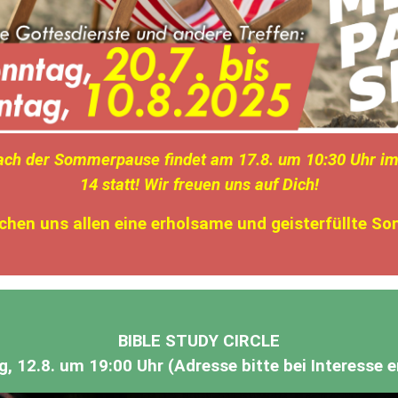
nach der Sommerpause findet am 17.8. um 10:30 Uhr i
14 statt! Wir freuen uns auf Dich!
chen uns allen eine erholsame und geisterfüllte So
BIBLE STUDY CIRCLE
g, 12.8. um 19:00 Uhr (Adresse bitte bei Interesse e