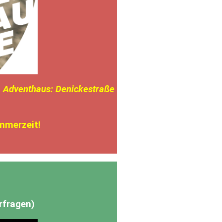
m Adventhaus: Denickestraße
mmerzeit!
rfragen)