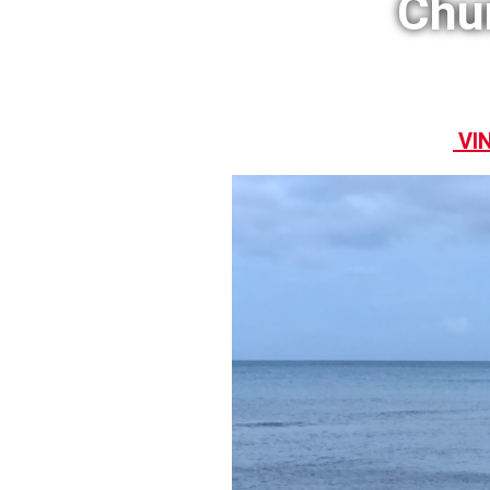
Chu
VIN