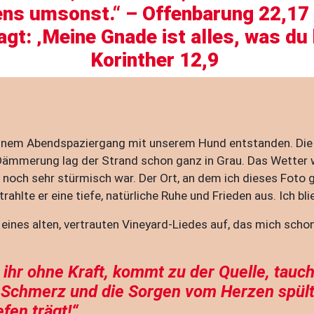
ens umsonst.“ –
Offenbarung 22,17
agt: ‚Meine Gnade ist alles, was du 
Korinther 12,9
i einem Abendspaziergang mit unserem Hund entstanden. Die
Dämmerung lag der Strand schon ganz in Grau. Das Wetter 
 noch sehr stürmisch war. Der Ort, an dem ich dieses Foto 
ahlte er eine tiefe, natürliche Ruhe und Frieden aus. Ich bli
n eines alten, vertrauten Vineyard-Liedes auf, das mich sch
t, ihr ohne Kraft, kommt zu der Quelle, tauch
Schmerz und die Sorgen vom Herzen spült 
fen trägt!“