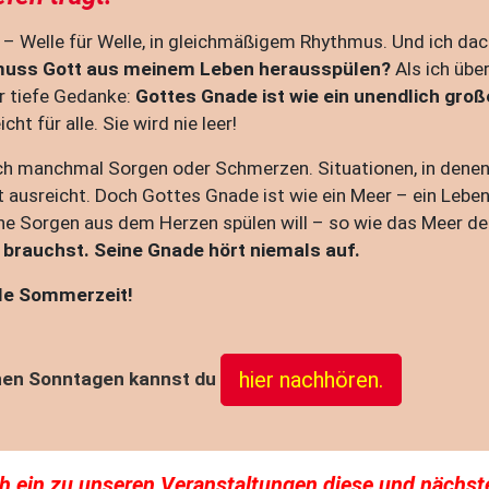
 – Welle für Welle, in gleichmäßigem Rhythmus. Und ich dac
muss Gott aus meinem Leben herausspülen?
Als ich üb
r tiefe Gedanke:
Gottes Gnade ist wie ein unendlich gro
cht für alle. Sie wird nie leer!
ich manchmal Sorgen oder Schmerzen. Situationen, in denen w
t ausreicht. Doch Gottes Gnade ist wie ein Meer – ein Lebe
ne Sorgen aus dem Herzen spülen will – so wie das Meer d
u brauchst. Seine Gnade hört niemals auf.
lle Sommerzeit!
hier nachhören.
enen Sonntagen kannst du
ch ein zu unseren Veranstaltungen diese und nächst