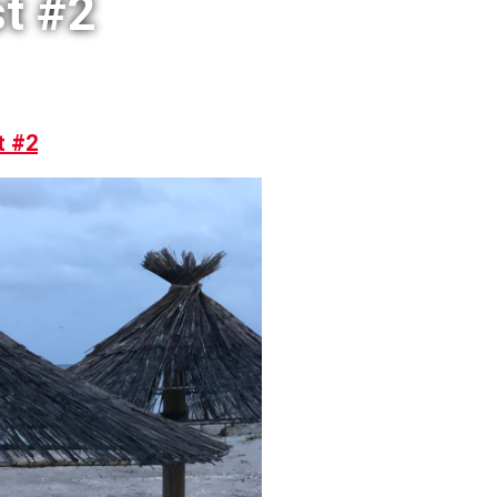
t #2
t #2