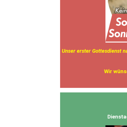
Unser erster Gottesdienst 
Wir wüns
Diensta