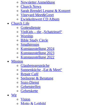
Newsletter Anmeldung
Church News
Sarah Brendel Lesung & Konzert
Vineyard Meet&Greet
Ewigkeitswert CD Album
Church Life
Gottesdienste
VinKids – die „Schatzinsel“
Worship
Bible Study Circle
Smallgroups
Kunstausstellung 2024
Kunstausstellung 2023
Kunstausstellung 2022
Mission
Glaubensgespräche
Suppenküche „Eat & Meet“
Repair Café
Seelsorge & Beratung
Sozo-Dienst
Gebetstreffen
Gebetskette
Wir
Vision
Motto & Leitbild