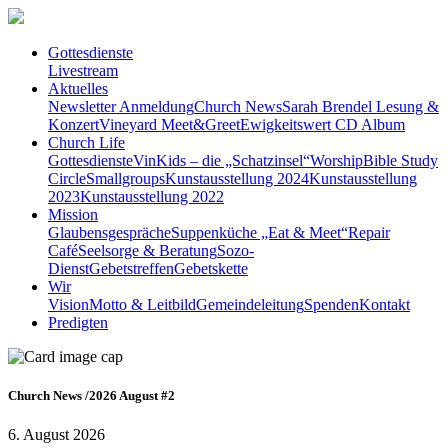
Gottesdienste
Livestream
Aktuelles
Newsletter Anmeldung
Church News
Sarah Brendel Lesung &
Konzert
Vineyard Meet&Greet
Ewigkeitswert CD Album
Church Life
Gottesdienste
VinKids – die „Schatzinsel“
Worship
Bible Study
Circle
Smallgroups
Kunstausstellung 2024
Kunstausstellung
2023
Kunstausstellung 2022
Mission
Glaubensgespräche
Suppenküche „Eat & Meet“
Repair
Café
Seelsorge & Beratung
Sozo-
Dienst
Gebetstreffen
Gebetskette
Wir
Vision
Motto & Leitbild
Gemeindeleitung
Spenden
Kontakt
Predigten
Church News /2026 August #2
6. August 2026