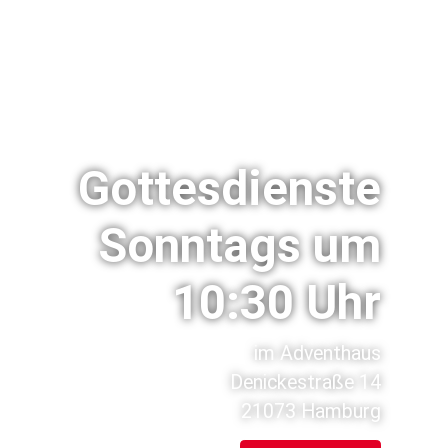
Gottesdienste
Sonntags um
10:30 Uhr
im Adventhaus
Denickestraße 14
21073 Hamburg