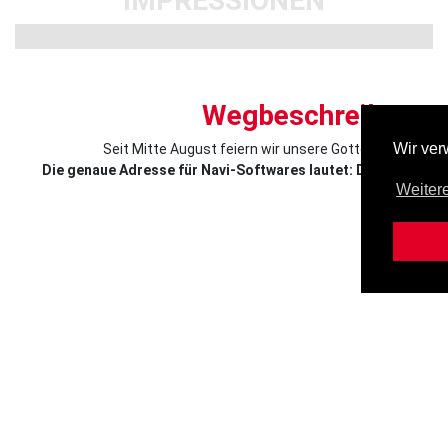
IMPRESSIONEN
Wegbeschreibung
Wir ve
Seit Mitte August feiern wir unsere Gottesdienste im
Die genaue Adresse für Navi-Softwares lautet: Denickestra
Weiter