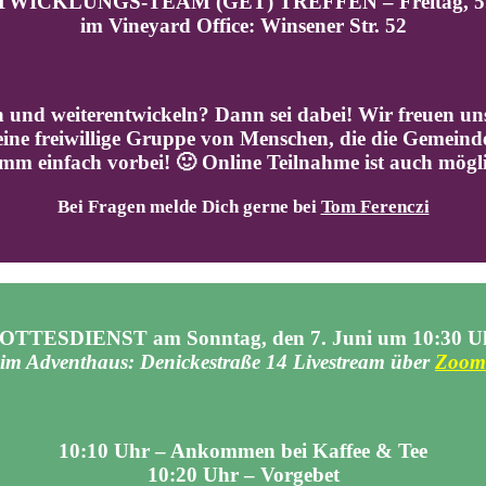
ICKLUNGS-TEAM (GET) TREFFEN – Freitag, 5.6.
im Vineyard Office: Winsener Str. 52
n und weiterentwickeln? Dann sei dabei!
Wir freuen un
ne freiwillige Gruppe von Menschen, die die Gemeinde
m einfach vorbei! 🙂 Online Teilnahme ist auch mögl
Bei Fragen melde Dich gerne bei
Tom Ferenczi
OTTESDIENST am Sonntag, den 7. Juni um 10:30 U
im Adventhaus: Denickestraße 14 Livestream über
Zoom
10:10 Uhr – Ankommen bei Kaffee & Tee
10:20
Uhr – Vorgebet