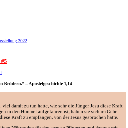
sstellung 2022
 #5
en Brüdern.“ – Apostelgeschichte 1,14
 viel damit zu tun hatte, wie sehr die Jünger Jesu diese Kraft
en in den Himmel aufgefahren ist, haben sie sich im Gebet
 diese Kraft zu empfangen, von der Jesus gesprochen hatte.
stliche Nährboden für das, was an Pfingsten und danach mit