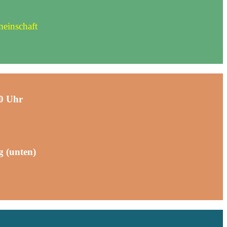
meinschaft
0 Uhr
 (unten)