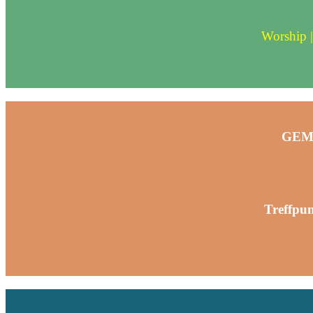
Worship |
GEME
Treffpu