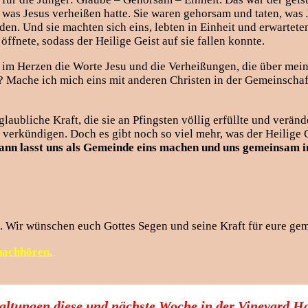
was Jesus verheißen hatte. Sie waren gehorsam und taten, was J
rden. Und sie machten sich eins, lebten in Einheit und erwarte
fnete, sodass der Heilige Geist auf sie fallen konnte.
ch im Herzen die Worte Jesu und die Verheißungen, die über m
e? Mache ich mich eins mit anderen Christen in der Gemeinschaf
ubliche Kraft, die sie an Pfingsten völlig erfüllte und veränder
 verkündigen. Doch es gibt noch so viel mehr, was der Heilige
 Dann lasst uns als Gemeinde eins machen und uns gemeinsam 
t. Wir wünschen euch Gottes Segen und seine Kraft für eure ge
nachhören.
taltungen diese und nächste Woche in der Vineyard H