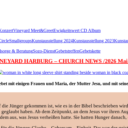
Konzert
Vineyard Meet&Greet
Ewigkeitswert CD Album
ircle
Smallgroups
Kunstausstellung 2024
Kunstausstellung 2023
Kunstau
lsorge & Beratung
Sozo-Dienst
Gebetstreffen
Gebetskette
NEYARD HARBURG – CHURCH NEWS /2026 Mai
ebet mit einigen Frauen und Maria, der Mutter Jesu, und mit sein
f die Jünger gekommen ist, wie es in der Bibel beschrieben wird,
geglaubt haben. Ab dem Zeitpunkt, an dem Jesus vor ihren Aug
h dem aus, was Jesus verheißen hatte. Sie hatten Hunger danach,
n für die Jünger: Glaube – Gehorsam – Einheit. Das war der gei