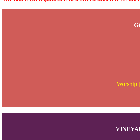
G
Worship |
VINEYAR