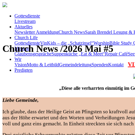
Gottesdienste
Livestream
Aktuelles
Newsletter Anmeldung
Church News
Sarah Brendel Lesung & 
Church Life
Gottesdienste
VinKids – die „Schatzinsel“
Worship
Bible Study C
Church News /2026 Mai #5
Mission
Glaubensgespräche
Suppenküche „Eat & Meet“
Repair Café
See
Wir
VI
Vision
Motto & Leitbild
Gemeindeleitung
Spenden
Kontakt
Predigten
„Diese alle verharrten einmütig im G
Liebe Gemeinde,
Ich glaube, dass der Heilige Geist an Pfingsten so kraftvoll au
aus der Höhe erwartet und den Worten und Verheißungen Jesu 
voll und ganz eins gemacht. In Einheit streckten sie sich nac
Drei geistliche Schwerpunkte prägten diese Zeit vor Pfingste