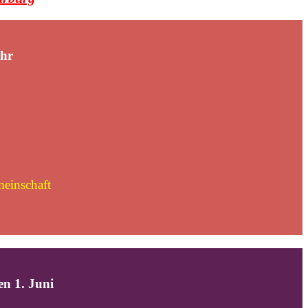
hr
meinschaft
 1. Juni