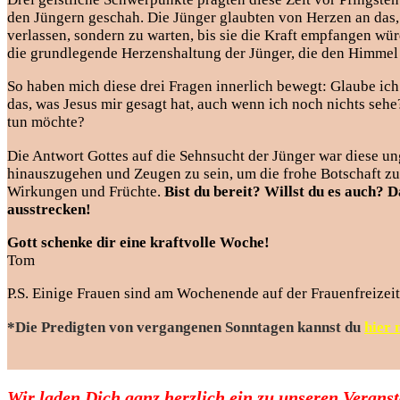
den Jüngern geschah. Die Jünger glaubten von Herzen an das, 
verlassen, sondern zu warten, bis sie die Kraft empfangen wü
die grundlegende Herzenshaltung der Jünger, die den Himmel öf
So haben mich diese drei Fragen innerlich bewegt: Glaube i
das, was Jesus mir gesagt hat, auch wenn ich noch nichts seh
tun möchte?
Die Antwort Gottes auf die Sehnsucht der Jünger war diese ungla
hinauszugehen und Zeugen zu sein, um die frohe Botschaft zu
Wirkungen und Früchte.
Bist du bereit? Willst du es auch?
ausstrecken!
Gott schenke dir eine kraftvolle Woche!
Tom
P.S. Einige Frauen sind am Wochenende auf der Frauenfreizei
*Die Predigten von vergangenen Sonntagen kannst du
hier 
Wir laden Dich ganz herzlich ein zu unseren Verans