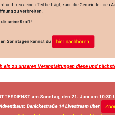
t und treu seinen Teil beiträgt, kann die Gemeinde ihren Au
fnung zu verbreiten.
dir seine Kraft!
hier nachhören.
enen Sonntagen kannst du
ch ein zu unseren Veranstaltungen diese und nächst
TTESDIENST am Sonntag, den 21. Juni um 10:30 
Adventhaus: Denickestraße 14 Livestream über
Zoo