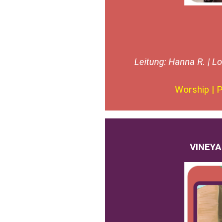
Leitung: Hanna R. | Lo
Worship | P
VINEYA