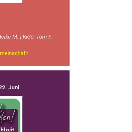
Heike M. | KiGo: Tom F.
Gemeinschaft
2. Juni