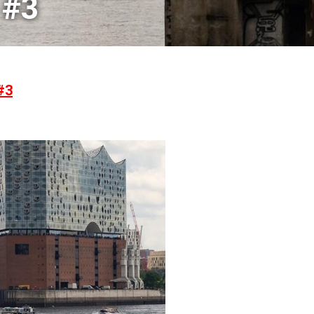
 #3
#3