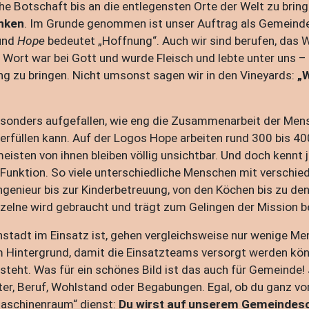
ohe Botschaft bis an die entlegensten Orte der Welt zu bri
nken
. Im Grunde genommen ist unser Auftrag als Gemeinde
 und
Hope
bedeutet „Hoffnung“. Auch wir sind berufen, das W
 Wort war bei Gott und wurde Fleisch und lebte unter uns – 
g zu bringen. Nicht umsonst sagen wir in den Vineyards:
„W
esonders aufgefallen, wie eng die Zusammenarbeit der Men
erfüllen kann. Auf der Logos Hope arbeiten rund 300 bis 4
meisten von ihnen bleiben völlig unsichtbar. Und doch kennt
Funktion. So viele unterschiedliche Menschen mit verschie
enieur bis zur Kinderbetreuung, von den Köchen bis zu den
nzelne wird gebraucht und trägt zum Gelingen der Mission be
nstadt im Einsatz ist, gehen vergleichsweise nur wenige Me
 im Hintergrund, damit die Einsatzteams versorgt werden kön
 steht. Was für ein schönes Bild ist das auch für Gemeinde!
er, Beruf, Wohlstand oder Begabungen. Egal, ob du ganz vo
Maschinenraum“ dienst:
Du wirst auf unserem Gemeindesc