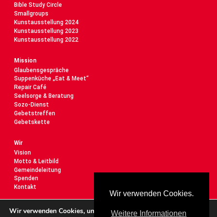
Bible Study Circle
Smallgroups
Kunstausstellung 2024
Kunstausstellung 2023
Kunstausstellung 2022
Mission
Glaubensgespräche
Suppenküche „Eat & Meet“
Repair Café
Seelsorge & Beratung
Sozo-Dienst
Gebetstreffen
Gebetskette
Wir
Vision
Motto & Leitbild
Gemeindeleitung
Spenden
Kontakt
Wir verwenden Cookies.
Predigten
Wir verwenden Cookies, um dir die bestmögliche Erfahrung auf
Weitere Informationen