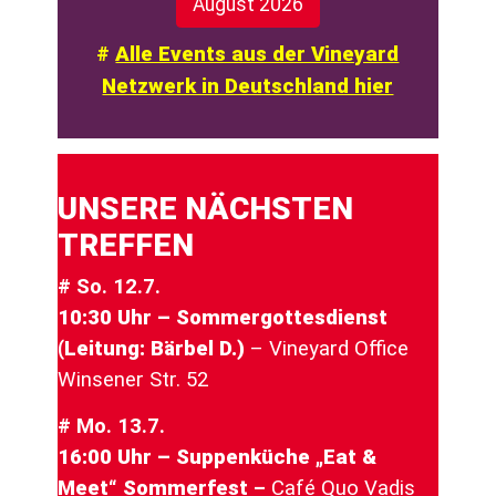
August 2026
#
Alle Events aus der Vineyard
Netzwerk in Deutschland hier
UNSERE NÄCHSTEN
TREFFEN
# So. 12.7.
10:30 Uhr – Sommergottesdienst
(Leitung: Bärbel D.)
–
Vineyard Office
Winsener Str. 52
# Mo. 13.7.
16:00 Uhr – Suppenküche „Eat &
Meet“ Sommerfest
–
Café Quo Vadis