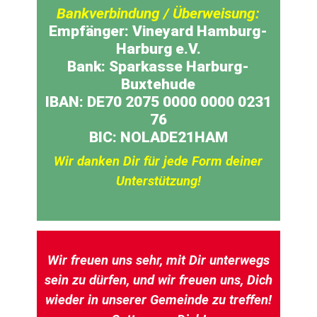
Bankverbindung / Überweisung:
Empfänger: Vineyard Hamburg-
Harburg e.V.
Bank: Sparkasse Harburg-
Buxtehude
IBAN: DE70 2075 0000 0000 0231
76
BIC: NOLADE21HAM
Wir danken Dir für jede Form deiner
Unterstützung!
Wir freuen uns sehr, mit Dir unterwegs
sein zu dürfen, und wir freuen uns, Dich
wieder in unserer Gemeinde zu treffen!