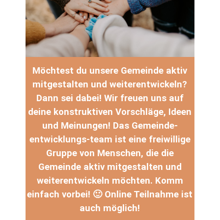
Möchtest du unsere Gemeinde aktiv
mitgestalten und weiterentwickeln?
Dann sei dabei!
Wir freuen uns auf
deine konstruktiven Vorschläge, Ideen
und Meinungen! Das Gemeinde-
entwicklungs-team ist eine freiwillige
Gruppe von Menschen, die die
Gemeinde aktiv mitgestalten und
weiterentwickeln möchten. Komm
einfach vorbei! 🙂 Online Teilnahme ist
auch möglich!