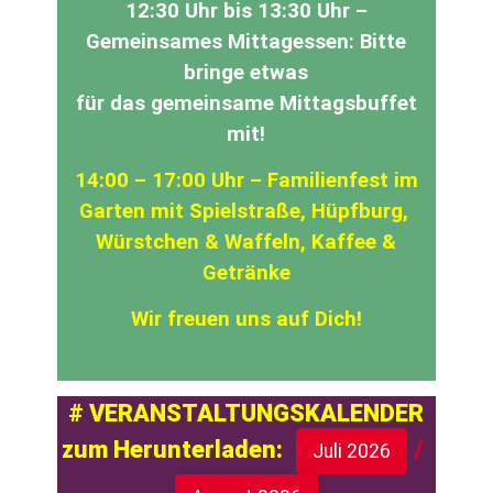
12:30 Uhr bis 13:30 Uhr –
Gemeinsames Mittagessen: Bitte
bringe etwas
für das gemeinsame Mittagsbuffet
mit!
14:00 – 17:00 Uhr – Familienfest im
Garten mit Spielstraße, Hüpfburg,
Würstchen & Waffeln, Kaffee &
Getränke
Wir freuen uns auf Dich!
# VERANSTALTUNGSKALENDER
/
zum Herunterladen:
Juli 2026