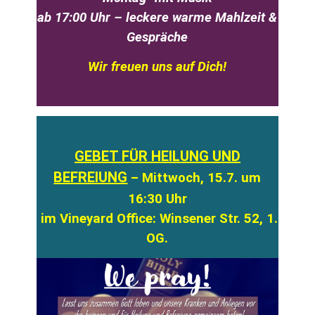
ab 17:00 Uhr – leckere warme Mahlzeit &
Gespräche
Wir freuen uns auf Dich!
GEBET FÜR HEILUNG UND
BEFREIUNG
– Mittwoch, 15.7. um
16:30 Uhr
im Vineyard Office: Winsener Str. 52, 1.
OG.