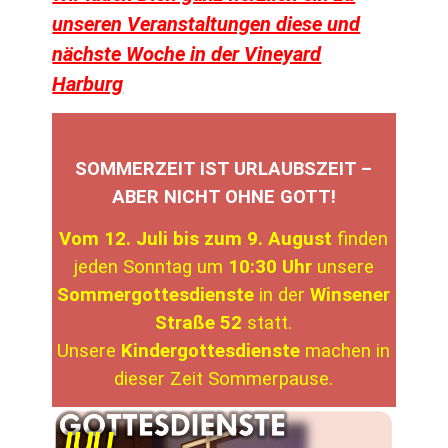
unseren Veranstaltungen diese und
nächste Woche in der Vineyard
Harburg
SOMMERZEIT IST URLAUBSZEIT –
ABER NICHT OHNE GOTT!
Vom 12. Juli bis zum 9. August
finden
jeden Sonntag um
10:30 Uhr
unsere
Sommergottesdienste
in der
Winsener
Straße 52
statt.
Unsere
Kindergottesdienste
machen in
dieser Zeit Sommerpause.