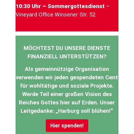
10:30 Uhr – Sommergottesdienst
–
Vineyard Office Winsener Str. 52
MÖCHTEST DU UNSERE DIENSTE
FINANZIELL UNTERSTÜTZEN?
Als gemeinnützige Organisation
verwenden wir jeden gespendeten Cent
für wohltätige und soziale Projekte.
Werde Teil einer großen Vision des
Reiches Gottes hier auf Erden. Unser
Leitgedanke: „Harburg soll blühen!“
Hier spenden!