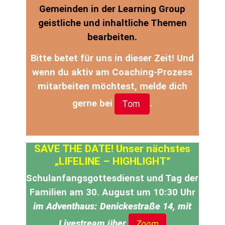
Gemeinden in der Learning Group
geistliche und inhaltliche Themen
bearbeiten.
Bitte betet für uns in dieser Zeit! Und
wenn du aktiv am Coaching-Prozess
mitarbeiten möchtest, melde dich
gerne bei
.
Tom
SAVE THE DATE! Unser nächstes
„LIFELINE – HIGHLIGHT“
Schulanfangsgottesdienst und Tag der
Familien am 30. August um 10:30 Uhr
im Adventhaus: Denickestraße 14, mit
Livestream über
Zoom