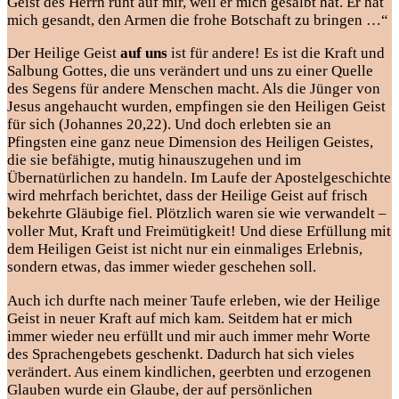
Geist des Herrn ruht auf mir, weil er mich gesalbt hat. Er hat
mich gesandt, den Armen die frohe Botschaft zu bringen …“
Der Heilige Geist
auf uns
ist für andere! Es ist die Kraft und
Salbung Gottes, die uns verändert und uns zu einer Quelle
des Segens für andere Menschen macht. Als die Jünger von
Jesus angehaucht wurden, empfingen sie den Heiligen Geist
für sich (Johannes 20,22). Und doch erlebten sie an
Pfingsten eine ganz neue Dimension des Heiligen Geistes,
die sie befähigte, mutig hinauszugehen und im
Übernatürlichen zu handeln. Im Laufe der Apostelgeschichte
wird mehrfach berichtet, dass der Heilige Geist auf frisch
bekehrte Gläubige fiel. Plötzlich waren sie wie verwandelt –
voller Mut, Kraft und Freimütigkeit! Und diese Erfüllung mit
dem Heiligen Geist ist nicht nur ein einmaliges Erlebnis,
sondern etwas, das immer wieder geschehen soll.
Auch ich durfte nach meiner Taufe erleben, wie der Heilige
Geist in neuer Kraft auf mich kam. Seitdem hat er mich
immer wieder neu erfüllt und mir auch immer mehr Worte
des Sprachengebets geschenkt. Dadurch hat sich vieles
verändert. Aus einem kindlichen, geerbten und erzogenen
Glauben wurde ein Glaube, der auf persönlichen