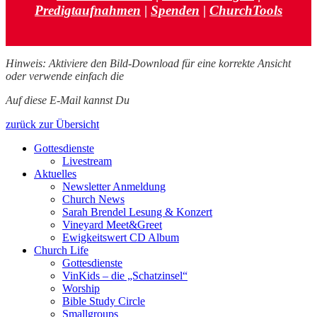
Predigtaufnahmen
|
Spenden
|
ChurchTools
Hinweis: Aktiviere den Bild-Download für eine korrekte Ansicht
oder verwende einfach die
Browser-Ansicht.
Auf diese E-Mail kannst Du
hier antworten.
zurück zur Übersicht
Gottesdienste
Livestream
Aktuelles
Newsletter Anmeldung
Church News
Sarah Brendel Lesung & Konzert
Vineyard Meet&Greet
Ewigkeitswert CD Album
Church Life
Gottesdienste
VinKids – die „Schatzinsel“
Worship
Bible Study Circle
Smallgroups