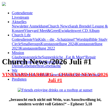
Gottesdienste
Livestream
Aktuelles
Newsletter Anmeldung
Church News
Sarah Brendel Lesung &
Konzert
Vineyard Meet&Greet
Ewigkeitswert CD Album
Church Life
Gottesdienste
VinKids – die „Schatzinsel“
Worship
Bible Study
Circle
Smallgroups
Kunstausstellung 2024
Kunstausstellung
2023
Kunstausstellung 2022
Mission
Glaubensgespräche
Suppenküche „Eat & Meet“
Repair
Church News /2026 Juli #1
Café
Seelsorge & Beratung
Sozo-
Dienst
Gebetstreffen
Gebetskette
Wir
VINEYARD HARBURG – CHURCH NEWS /2026
Vision
Motto & Leitbild
Gemeindeleitung
Spenden
Kontakt
Predigten
Juli #1
„berauscht euch nicht mit Wein, was Ausschweifung ist,
sondern werdet voll Geistes!“ – Epheser 5,18