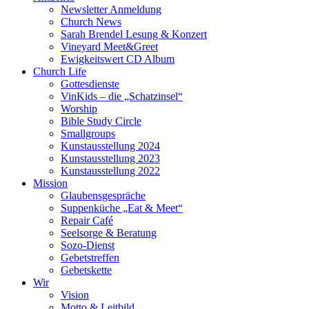
Newsletter Anmeldung
Church News
Sarah Brendel Lesung & Konzert
Vineyard Meet&Greet
Ewigkeitswert CD Album
Church Life
Gottesdienste
VinKids – die „Schatzinsel“
Worship
Bible Study Circle
Smallgroups
Kunstausstellung 2024
Kunstausstellung 2023
Kunstausstellung 2022
Mission
Glaubensgespräche
Suppenküche „Eat & Meet“
Repair Café
Seelsorge & Beratung
Sozo-Dienst
Gebetstreffen
Gebetskette
Wir
Vision
Motto & Leitbild