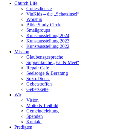
Church Life
Gottesdienste
VinKids – die „Schatzinsel“
Worship
Bible Study Circle
Smallgroups
Kunstausstellung 2024
Kunstausstellung 2023
Kunstausstellung 2022
Mission
Glaubensgespräche
Suppenküche „Eat & Meet“
Repair Café
Seelsorge & Beratung
Sozo-Dienst
Gebetstreffen
Gebetskette
Wir
Vision
Motto & Leitbild
Gemeindeleitung
Spenden
Kontakt
Predigten