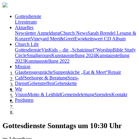
Gottesdienste
Livestream
Aktuelles
Newsletter Anmeldung
Church News
Sarah Brendel Lesung &
Konzert
Vineyard Meet&Greet
Ewigkeitswert CD Album
Church Life
Gottesdienste
VinKids – die „Schatzinsel“
Worship
Bible Study
Circle
Smallgroups
Kunstausstellung 2024
Kunstausstellung
2023
Kunstausstellung 2022
Mission
Glaubensgespräche
Suppenküche „Eat & Meet“
Repair
Café
Seelsorge & Beratung
Sozo-
Dienst
Gebetstreffen
Gebetskette
Wir
Vision
Motto & Leitbild
Gemeindeleitung
Spenden
Kontakt
Predigten
Gottesdienste Sonntags um 10:30 Uhr
im Adventhaus