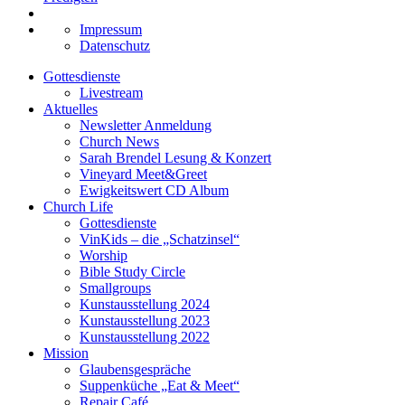
Impressum
Datenschutz
Gottesdienste
Livestream
Aktuelles
Newsletter Anmeldung
Church News
Sarah Brendel Lesung & Konzert
Vineyard Meet&Greet
Ewigkeitswert CD Album
Church Life
Gottesdienste
VinKids – die „Schatzinsel“
Worship
Bible Study Circle
Smallgroups
Kunstausstellung 2024
Kunstausstellung 2023
Kunstausstellung 2022
Mission
Glaubensgespräche
Suppenküche „Eat & Meet“
Repair Café