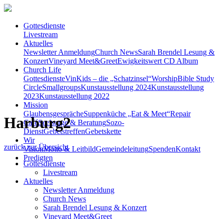
Gottesdienste
Livestream
Aktuelles
Newsletter Anmeldung
Church News
Sarah Brendel Lesung &
Konzert
Vineyard Meet&Greet
Ewigkeitswert CD Album
Church Life
Gottesdienste
VinKids – die „Schatzinsel“
Worship
Bible Study
Circle
Smallgroups
Kunstausstellung 2024
Kunstausstellung
2023
Kunstausstellung 2022
Mission
Glaubensgespräche
Suppenküche „Eat & Meet“
Repair
Harburg2
Café
Seelsorge & Beratung
Sozo-
Dienst
Gebetstreffen
Gebetskette
Wir
zurück zur Übersicht
Vision
Motto & Leitbild
Gemeindeleitung
Spenden
Kontakt
Predigten
Gottesdienste
Livestream
Aktuelles
Newsletter Anmeldung
Church News
Sarah Brendel Lesung & Konzert
Vineyard Meet&Greet