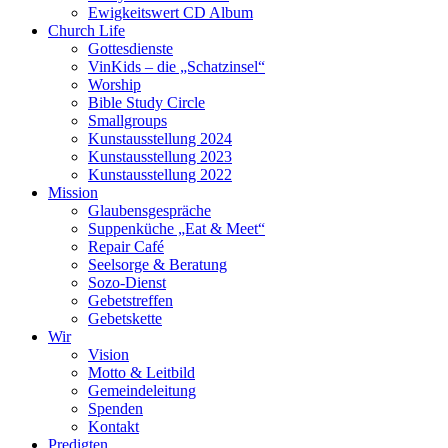
Ewigkeitswert CD Album
Church Life
Gottesdienste
VinKids – die „Schatzinsel“
Worship
Bible Study Circle
Smallgroups
Kunstausstellung 2024
Kunstausstellung 2023
Kunstausstellung 2022
Mission
Glaubensgespräche
Suppenküche „Eat & Meet“
Repair Café
Seelsorge & Beratung
Sozo-Dienst
Gebetstreffen
Gebetskette
Wir
Vision
Motto & Leitbild
Gemeindeleitung
Spenden
Kontakt
Predigten