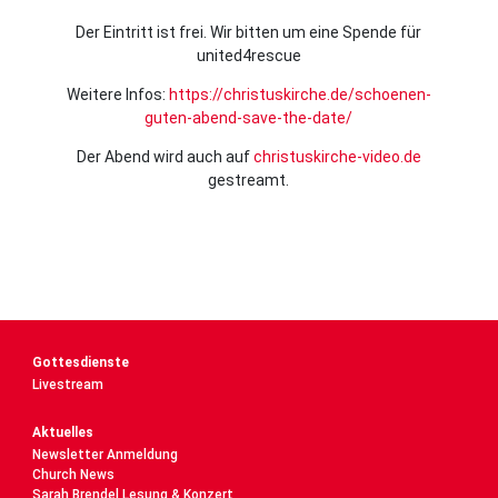
Der Eintritt ist frei. Wir bitten um eine Spende für
united4rescue
Weitere Infos:
https://christuskirche.de/schoenen-
guten-abend-save-the-date/
Der Abend wird auch auf
christuskirche-video.de
gestreamt.
Gottesdienste
Livestream
Aktuelles
Newsletter Anmeldung
Church News
Sarah Brendel Lesung & Konzert