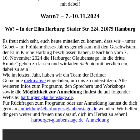
mit dabei!
Wann? – 7
.-10.11.2024
Wo? – In der Elim
Harburg: Stader Str. 224, 21079 Hamburg
Es freut mich sehr, euch heute mitteilen zu können, dass wir – unter
Gebet – im Frühjahr dieses Jahres gemeinsam mit den Geschwistern
der Elim Kirche Harburg beschlossen haben, tatsächlich vom 7. –
10. November 2024 die Harburger Glaubenstage „in die dritte
Runde“ gehen zu lassen und wir laden
dich
hiermit herzlich ein,
dabei zu sein!
Wie im letzten Jahr, haben wir ein Team der Berliner
Gemeinde
diekreative
eingeladen, um uns zu unterstützen. Alle
weiteren Infos zum Programm, den Sprechern und Workshops
sowie die
Möglichkeit zur Anmeldung
findest du auf folgender
Website:
harburger-glaubenstage.de
.
Für Rückfragen zum Programm oder zur Anmeldung kannst du dich
gern an
anmeldung@harburger-glaubenstage.de
wenden. Wir helfen
dir gern weiter und freuen uns darauf, dich im Herbst zu sehen!
harburger-glaubenstage.de
Anmeldung