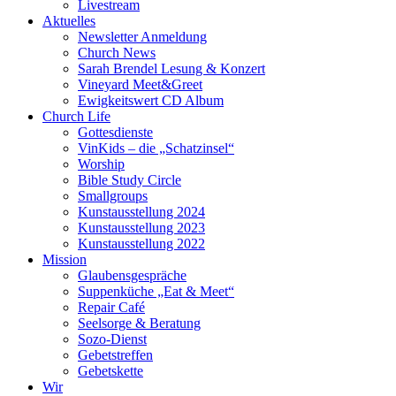
Livestream
Aktuelles
Newsletter Anmeldung
Church News
Sarah Brendel Lesung & Konzert
Vineyard Meet&Greet
Ewigkeitswert CD Album
Church Life
Gottesdienste
VinKids – die „Schatzinsel“
Worship
Bible Study Circle
Smallgroups
Kunstausstellung 2024
Kunstausstellung 2023
Kunstausstellung 2022
Mission
Glaubensgespräche
Suppenküche „Eat & Meet“
Repair Café
Seelsorge & Beratung
Sozo-Dienst
Gebetstreffen
Gebetskette
Wir