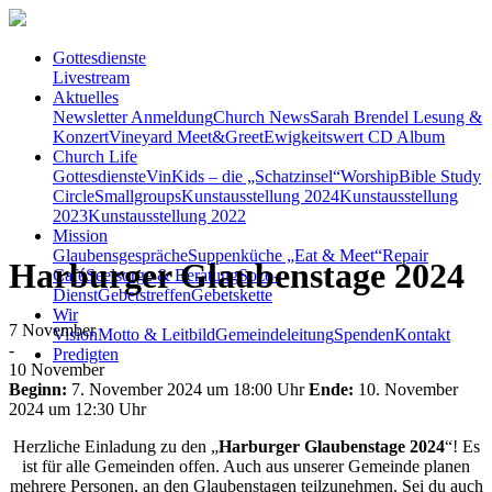
Gottesdienste
Livestream
Aktuelles
Newsletter Anmeldung
Church News
Sarah Brendel Lesung &
Konzert
Vineyard Meet&Greet
Ewigkeitswert CD Album
Church Life
Gottesdienste
VinKids – die „Schatzinsel“
Worship
Bible Study
Circle
Smallgroups
Kunstausstellung 2024
Kunstausstellung
2023
Kunstausstellung 2022
Mission
Glaubensgespräche
Suppenküche „Eat & Meet“
Repair
Harburger Glaubenstage 2024
Café
Seelsorge & Beratung
Sozo-
Dienst
Gebetstreffen
Gebetskette
Wir
7
November
Vision
Motto & Leitbild
Gemeindeleitung
Spenden
Kontakt
-
Predigten
10
November
Beginn:
7. November 2024 um 18:00 Uhr
Ende:
10. November
2024 um 12:30 Uhr
Herzliche Einladung zu den „
Harburger Glaubenstage 2024
“! Es
ist für alle Gemeinden offen. Auch aus unserer Gemeinde planen
mehrere Personen, an den Glaubenstagen teilzunehmen. Sei du auch