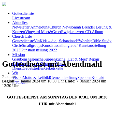
Gottesdienste
Livestream
Aktuelles
Newsletter Anmeldung
Church News
Sarah Brendel Lesung &
Konzert
Vineyard Meet&Greet
Ewigkeitswert CD Album
Church Life
Gottesdienste
VinKids – die „Schatzinsel“
Worship
Bible Study
Circle
Smallgroups
Kunstausstellung 2024
Kunstausstellung
2023
Kunstausstellung 2022
Mission
Glaubensgespräche
Suppenküche „Eat & Meet“
Repair
Gottesdienst mit Abendmahl
Café
Seelsorge & Beratung
Sozo-
Dienst
Gebetstreffen
Gebetskette
Wir
7
Januar
Vision
Motto & Leitbild
Gemeindeleitung
Spenden
Kontakt
Beginn:
7. Januar 2024 um 10:30 Uhr
Ende:
7. Januar 2024 um
Predigten
12:30 Uhr
GOTTESDIENST AM SONNTAG DEN 07.01. UM 10:30
UHR mit Abendmahl