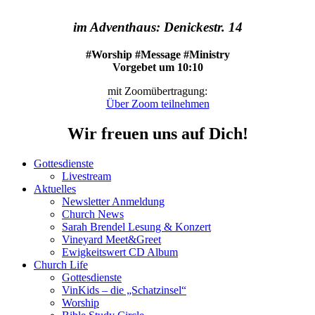
im Adventhaus: Denickestr. 14
#Worship #Message #Ministry
Vorgebet um 10:10
mit Zoomübertragung:
Über Zoom teilnehmen
Wir freuen uns auf Dich!
Gottesdienste
Livestream
Aktuelles
Newsletter Anmeldung
Church News
Sarah Brendel Lesung & Konzert
Vineyard Meet&Greet
Ewigkeitswert CD Album
Church Life
Gottesdienste
VinKids – die „Schatzinsel“
Worship