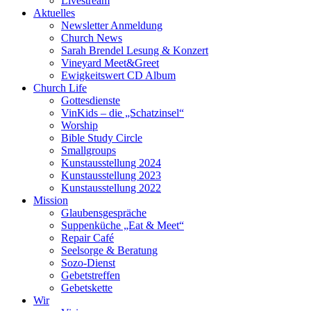
Livestream
Aktuelles
Newsletter Anmeldung
Church News
Sarah Brendel Lesung & Konzert
Vineyard Meet&Greet
Ewigkeitswert CD Album
Church Life
Gottesdienste
VinKids – die „Schatzinsel“
Worship
Bible Study Circle
Smallgroups
Kunstausstellung 2024
Kunstausstellung 2023
Kunstausstellung 2022
Mission
Glaubensgespräche
Suppenküche „Eat & Meet“
Repair Café
Seelsorge & Beratung
Sozo-Dienst
Gebetstreffen
Gebetskette
Wir