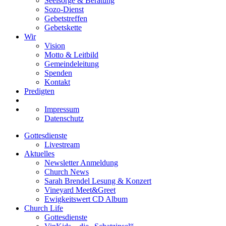
Seelsorge & Beratung
Sozo-Dienst
Gebetstreffen
Gebetskette
Wir
Vision
Motto & Leitbild
Gemeindeleitung
Spenden
Kontakt
Predigten
Impressum
Datenschutz
Gottesdienste
Livestream
Aktuelles
Newsletter Anmeldung
Church News
Sarah Brendel Lesung & Konzert
Vineyard Meet&Greet
Ewigkeitswert CD Album
Church Life
Gottesdienste