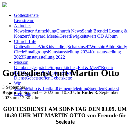
Gottesdienste
Livestream
Aktuelles
Newsletter Anmeldung
Church News
Sarah Brendel Lesung &
Konzert
Vineyard Meet&Greet
Ewigkeitswert CD Album
Church Life
Gottesdienste
VinKids – die „Schatzinsel“
Worship
Bible Study
Circle
Smallgroups
Kunstausstellung 2024
Kunstausstellung
2023
Kunstausstellung 2022
Mission
Glaubensgespräche
Suppenküche „Eat & Meet“
Repair
Gottesdienst mit Martin Otto
Café
Seelsorge & Beratung
Sozo-
Dienst
Gebetstreffen
Gebetskette
Wir
3
September
Vision
Motto & Leitbild
Gemeindeleitung
Spenden
Kontakt
Beginn:
3. September 2023 um 10:30 Uhr
Ende:
3. September
Predigten
2023 um 12:30 Uhr
GOTTESDIENST AM SONNTAG DEN 03.09. UM
10:30 UHR MIT MARTIN OTTO von Freunde für
Seeleute