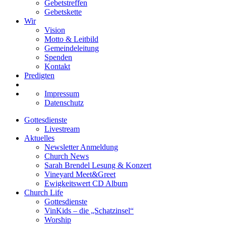
Gebetstreffen
Gebetskette
Wir
Vision
Motto & Leitbild
Gemeindeleitung
Spenden
Kontakt
Predigten
Impressum
Datenschutz
Gottesdienste
Livestream
Aktuelles
Newsletter Anmeldung
Church News
Sarah Brendel Lesung & Konzert
Vineyard Meet&Greet
Ewigkeitswert CD Album
Church Life
Gottesdienste
VinKids – die „Schatzinsel“
Worship