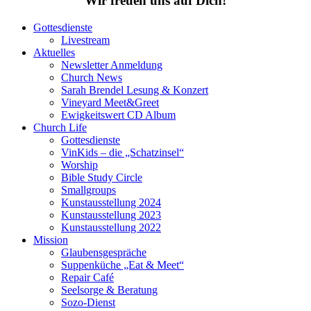
Wir freuen uns auf Dich!
Gottesdienste
Livestream
Aktuelles
Newsletter Anmeldung
Church News
Sarah Brendel Lesung & Konzert
Vineyard Meet&Greet
Ewigkeitswert CD Album
Church Life
Gottesdienste
VinKids – die „Schatzinsel“
Worship
Bible Study Circle
Smallgroups
Kunstausstellung 2024
Kunstausstellung 2023
Kunstausstellung 2022
Mission
Glaubensgespräche
Suppenküche „Eat & Meet“
Repair Café
Seelsorge & Beratung
Sozo-Dienst