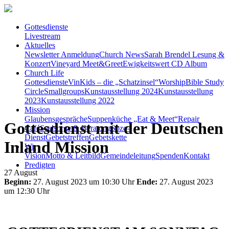
Gottesdienste
Livestream
Aktuelles
Newsletter Anmeldung
Church News
Sarah Brendel Lesung &
Konzert
Vineyard Meet&Greet
Ewigkeitswert CD Album
Church Life
Gottesdienste
VinKids – die „Schatzinsel“
Worship
Bible Study
Circle
Smallgroups
Kunstausstellung 2024
Kunstausstellung
2023
Kunstausstellung 2022
Mission
Glaubensgespräche
Suppenküche „Eat & Meet“
Repair
Gottesdienst mit der Deutschen
Café
Seelsorge & Beratung
Sozo-
Dienst
Gebetstreffen
Gebetskette
Inland Mission
Wir
Vision
Motto & Leitbild
Gemeindeleitung
Spenden
Kontakt
Predigten
27
August
Beginn:
27. August 2023 um 10:30 Uhr
Ende:
27. August 2023
um 12:30 Uhr