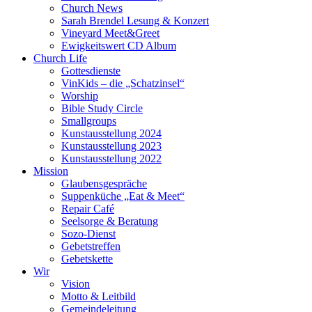
Church News
Sarah Brendel Lesung & Konzert
Vineyard Meet&Greet
Ewigkeitswert CD Album
Church Life
Gottesdienste
VinKids – die „Schatzinsel“
Worship
Bible Study Circle
Smallgroups
Kunstausstellung 2024
Kunstausstellung 2023
Kunstausstellung 2022
Mission
Glaubensgespräche
Suppenküche „Eat & Meet“
Repair Café
Seelsorge & Beratung
Sozo-Dienst
Gebetstreffen
Gebetskette
Wir
Vision
Motto & Leitbild
Gemeindeleitung