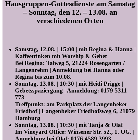
Hausgruppen-Gottesdienste am Samstag
– Sonntag, den 12. – 13.08. an
verschiedenen Orten
Samstag,
12
.
08. | 15:00 | mit Regina & Hanna |
Kaffeetrinken mit Worship & Gebet
Bei Regina: Talweg 5, 21224 Rosengarten /
Langenrehm
| Anmeldung bei Hanna oder
Regina bis zum 10.08.
Sonntag
,
13
.08.
| 10:30 |
mit Heidi Prigge |
Gebetsspaziergang | Anmeldung: 0179 5311
773
Treffpunkt: am Parkplatz der
Langenbeker
Friedhof |
Langenbeker
Friedhofsweg 6, 21079
Hamburg
Sonntag,
13
.08.
| 10:30 | mit Tanja & Olaf
Im Vineyard Office: Winsener Str. 52., 1. OG. |
Anmeldung bei
Olaf: 0176 4589 3993