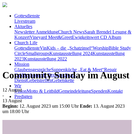
Gottesdienste
Livestream
Aktuelles
Newsletter Anmeldung
Church News
Sarah Brendel Lesung &
Konzert
Vineyard Meet&Greet
Ewigkeitswert CD Album
Church Life
Gottesdienste
VinKids – die „Schatzinsel“
Worship
Bible Study
Circle
Smallgroups
Kunstausstellung 2024
Kunstausstellung
2023
Kunstausstellung 2022
Mission
Glaubensgespräche
Suppenküche „Eat & Meet“
Repair
Community Sunday im August
Café
Seelsorge & Beratung
Sozo-
Dienst
Gebetstreffen
Gebetskette
Wir
12
August
Vision
Motto & Leitbild
Gemeindeleitung
Spenden
Kontakt
-
Predigten
13
August
Beginn:
12. August 2023 um 15:00 Uhr
Ende:
13. August 2023
um 18:00 Uhr