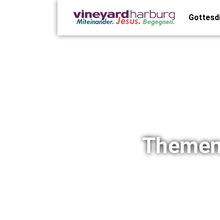
Gottesd
Themena