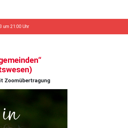
3 um 21:00 Uhr
ngemeinden“
itswesen)
mit Zoomübertragung