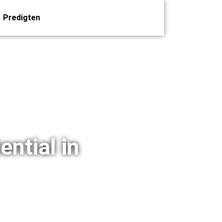
Predigten
ntial in