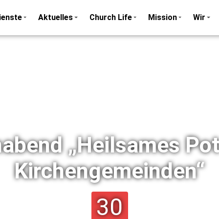
ienste
Aktuelles
Church Life
Mission
Wir
bend „Heilsames Pote
Kirchengemeinden“
30