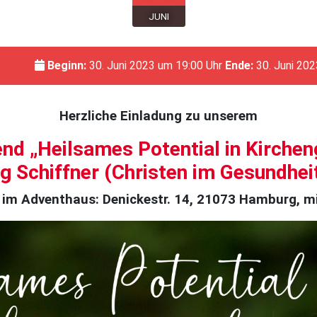
JUNI
Beginn:
30. Juni 2023 um 19:00 Uhr
Ende:
30. Juni 202
Herzliche Einladung zu unserem
d „Heilsames Potential in Kirche
g Schiffner (Christen im Gesundhe
 im Adventhaus: Denickestr. 14, 21073 Hamburg, 