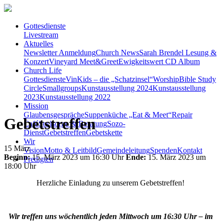
Gottesdienste
Livestream
Aktuelles
Newsletter Anmeldung
Church News
Sarah Brendel Lesung &
Konzert
Vineyard Meet&Greet
Ewigkeitswert CD Album
Church Life
Gottesdienste
VinKids – die „Schatzinsel“
Worship
Bible Study
Circle
Smallgroups
Kunstausstellung 2024
Kunstausstellung
2023
Kunstausstellung 2022
Mission
Glaubensgespräche
Suppenküche „Eat & Meet“
Repair
Gebetstreffen
Café
Seelsorge & Beratung
Sozo-
Dienst
Gebetstreffen
Gebetskette
Wir
15
März
Vision
Motto & Leitbild
Gemeindeleitung
Spenden
Kontakt
Beginn:
15. März 2023 um 16:30 Uhr
Ende:
15. März 2023 um
Predigten
18:00 Uhr
Herzliche Einladung zu unserem Gebetstreffen!
Wir treffen uns wöchentlich jeden Mittwoch um 16:30 Uhr – im