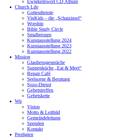
Ewigkeitswert CD Album
Church Life
Gottesdienste
VinKids – die „Schatzinsel“
Worship
Bible Study Circle
Smallgroups
Kunstausstellung 2024
Kunstausstellung 2023
Kunstausstellung 2022
Mission
Glaubensgespräche
Suppenküche „Eat & Meet“
Repair Café
Seelsorge & Beratung
Sozo-Dienst
Gebetstreffen
Gebetskette
Wir
Vision
Motto & Leitbild
Gemeindeleitung
Spenden
Kontakt
Predigten