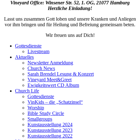
Vineyard Office: Winsener Str. 52, 1. OG, 21077 Hamburg
Herzliche Einladung!
Lasst uns zusammen Gott loben und unsere Kranken und Anliegen
vor ihm bringen und für Heilung und Befreiung gemeinsam beten.
Wir freuen uns auf Dich!
Gottesdienste
Livestream
Aktuelles
Newsletter Anmeldung
Church News
Sarah Brendel Lesung & Konzert
Vineyard Meet&Greet
Ewigkeitswert CD Album
Church Life
Gottesdienste
VinKids – die „Schatzinsel“
Worship
Bible Study Circle
Smallgroups
Kunstausstellung 2024
Kunstausstellung 2023
Kunstausstellung 2022