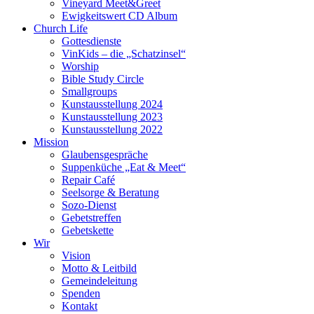
Vineyard Meet&Greet
Ewigkeitswert CD Album
Church Life
Gottesdienste
VinKids – die „Schatzinsel“
Worship
Bible Study Circle
Smallgroups
Kunstausstellung 2024
Kunstausstellung 2023
Kunstausstellung 2022
Mission
Glaubensgespräche
Suppenküche „Eat & Meet“
Repair Café
Seelsorge & Beratung
Sozo-Dienst
Gebetstreffen
Gebetskette
Wir
Vision
Motto & Leitbild
Gemeindeleitung
Spenden
Kontakt