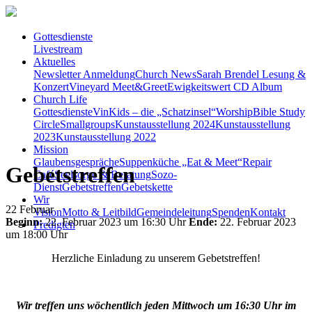
Gottesdienste
Livestream
Aktuelles
Newsletter Anmeldung
Church News
Sarah Brendel Lesung &
Konzert
Vineyard Meet&Greet
Ewigkeitswert CD Album
Church Life
Gottesdienste
VinKids – die „Schatzinsel“
Worship
Bible Study
Circle
Smallgroups
Kunstausstellung 2024
Kunstausstellung
2023
Kunstausstellung 2022
Mission
Glaubensgespräche
Suppenküche „Eat & Meet“
Repair
Gebetstreffen
Café
Seelsorge & Beratung
Sozo-
Dienst
Gebetstreffen
Gebetskette
Wir
22
Februar
Vision
Motto & Leitbild
Gemeindeleitung
Spenden
Kontakt
Beginn:
22. Februar 2023 um 16:30 Uhr
Ende:
22. Februar 2023
Predigten
um 18:00 Uhr
Herzliche Einladung zu unserem Gebetstreffen!
Wir treffen uns wöchentlich jeden Mittwoch um 16:30 Uhr im