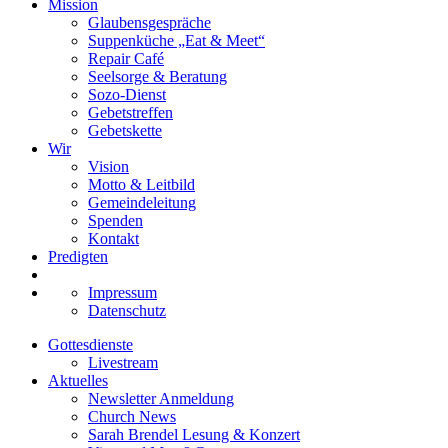
Mission
Glaubensgespräche
Suppenküche „Eat & Meet“
Repair Café
Seelsorge & Beratung
Sozo-Dienst
Gebetstreffen
Gebetskette
Wir
Vision
Motto & Leitbild
Gemeindeleitung
Spenden
Kontakt
Predigten
Impressum
Datenschutz
Gottesdienste
Livestream
Aktuelles
Newsletter Anmeldung
Church News
Sarah Brendel Lesung & Konzert