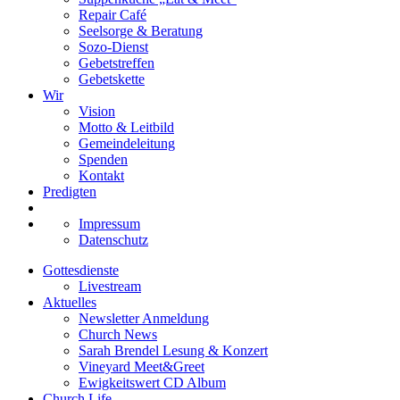
Repair Café
Seelsorge & Beratung
Sozo-Dienst
Gebetstreffen
Gebetskette
Wir
Vision
Motto & Leitbild
Gemeindeleitung
Spenden
Kontakt
Predigten
Impressum
Datenschutz
Gottesdienste
Livestream
Aktuelles
Newsletter Anmeldung
Church News
Sarah Brendel Lesung & Konzert
Vineyard Meet&Greet
Ewigkeitswert CD Album
Church Life