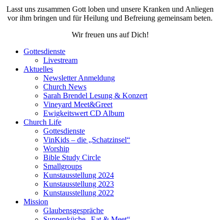
Lasst uns zusammen Gott loben und unsere Kranken und Anliegen
vor ihm bringen und für Heilung und Befreiung gemeinsam beten.
Wir freuen uns auf Dich!
Gottesdienste
Livestream
Aktuelles
Newsletter Anmeldung
Church News
Sarah Brendel Lesung & Konzert
Vineyard Meet&Greet
Ewigkeitswert CD Album
Church Life
Gottesdienste
VinKids – die „Schatzinsel“
Worship
Bible Study Circle
Smallgroups
Kunstausstellung 2024
Kunstausstellung 2023
Kunstausstellung 2022
Mission
Glaubensgespräche
Suppenküche „Eat & Meet“