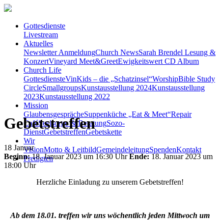
Gottesdienste
Livestream
Aktuelles
Newsletter Anmeldung
Church News
Sarah Brendel Lesung &
Konzert
Vineyard Meet&Greet
Ewigkeitswert CD Album
Church Life
Gottesdienste
VinKids – die „Schatzinsel“
Worship
Bible Study
Circle
Smallgroups
Kunstausstellung 2024
Kunstausstellung
2023
Kunstausstellung 2022
Mission
Glaubensgespräche
Suppenküche „Eat & Meet“
Repair
Gebetstreffen
Café
Seelsorge & Beratung
Sozo-
Dienst
Gebetstreffen
Gebetskette
Wir
18
Januar
Vision
Motto & Leitbild
Gemeindeleitung
Spenden
Kontakt
Beginn:
18. Januar 2023 um 16:30 Uhr
Ende:
18. Januar 2023 um
Predigten
18:00 Uhr
Herzliche Einladung zu unserem Gebetstreffen!
Ab dem 18.01. treffen wir uns wöchentlich jeden Mittwoch um