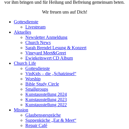
vor ihm bringen und für Heilung und Befreiung gemeinsam beten.
Wir freuen uns auf Dich!
Gottesdienste
Livestream
Aktuelles
Newsletter Anmeldung
Church News
Sarah Brendel Lesung & Konzert
Vineyard Meet&Greet
Ewigkeitswert CD Album
Church Life
Gottesdienste
VinKids – die „Schatzinsel“
Worship
Bible Study Circle
Smallgroups
Kunstausstellung 2024
Kunstausstellung 2023
Kunstausstellung 2022
Mission
Glaubensgespräche
Suppenküche „Eat & Meet“
Repair Café