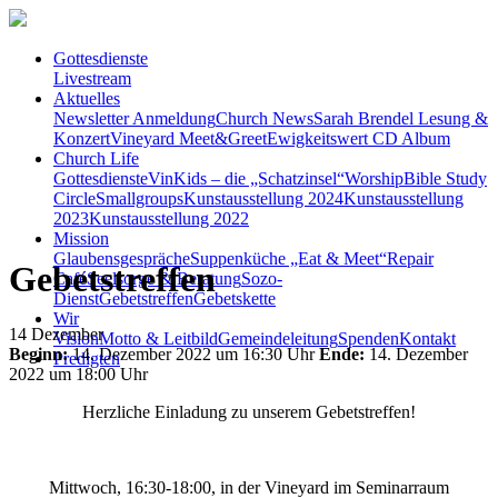
Gottesdienste
Livestream
Aktuelles
Newsletter Anmeldung
Church News
Sarah Brendel Lesung &
Konzert
Vineyard Meet&Greet
Ewigkeitswert CD Album
Church Life
Gottesdienste
VinKids – die „Schatzinsel“
Worship
Bible Study
Circle
Smallgroups
Kunstausstellung 2024
Kunstausstellung
2023
Kunstausstellung 2022
Mission
Glaubensgespräche
Suppenküche „Eat & Meet“
Repair
Gebetstreffen
Café
Seelsorge & Beratung
Sozo-
Dienst
Gebetstreffen
Gebetskette
Wir
14
Dezember
Vision
Motto & Leitbild
Gemeindeleitung
Spenden
Kontakt
Beginn:
14. Dezember 2022 um 16:30 Uhr
Ende:
14. Dezember
Predigten
2022 um 18:00 Uhr
Herzliche Einladung zu unserem Gebetstreffen!
Mittwoch, 16:30-18:00, in der Vineyard im Seminarraum