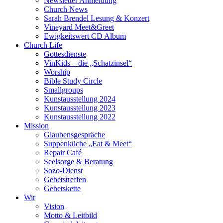
Newsletter Anmeldung
Church News
Sarah Brendel Lesung & Konzert
Vineyard Meet&Greet
Ewigkeitswert CD Album
Church Life
Gottesdienste
VinKids – die „Schatzinsel“
Worship
Bible Study Circle
Smallgroups
Kunstausstellung 2024
Kunstausstellung 2023
Kunstausstellung 2022
Mission
Glaubensgespräche
Suppenküche „Eat & Meet“
Repair Café
Seelsorge & Beratung
Sozo-Dienst
Gebetstreffen
Gebetskette
Wir
Vision
Motto & Leitbild