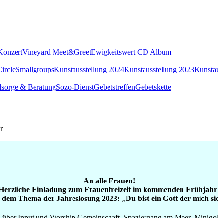
Konzert
Vineyard Meet&Greet
Ewigkeitswert CD Album
ircle
Smallgroups
Kunstausstellung 2024
Kunstausstellung 2023
Kunstau
lsorge & Beratung
Sozo-Dienst
Gebetstreffen
Gebetskette
r
An alle Frauen!
Herzliche Einladung zum Frauenfreizeit im kommenden Frühjahr
 dem Thema der Jahreslosung 2023: „Du bist ein Gott der mich si
er Input und Worship Gemeinschaft, Spaziergang am Meer, Minigolfe