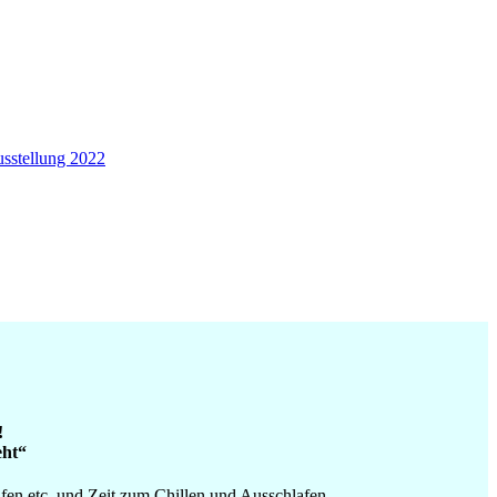
sstellung 2022
!
eht“
n etc. und Zeit zum Chillen und Ausschlafen.