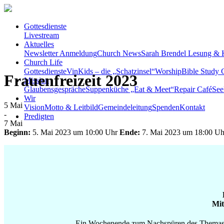
Gottesdienste
Livestream
Aktuelles
Newsletter Anmeldung
Church News
Sarah Brendel Lesung & 
Church Life
Gottesdienste
VinKids – die „Schatzinsel“
Worship
Bible Study C
Frauenfreizeit 2023
Mission
Glaubensgespräche
Suppenküche „Eat & Meet“
Repair Café
See
Wir
5
Mai
Vision
Motto & Leitbild
Gemeindeleitung
Spenden
Kontakt
-
Predigten
7
Mai
Beginn:
5. Mai 2023 um 10:00 Uhr
Ende:
7. Mai 2023 um 18:00 Uh
Mit
Ein Wochenende zum Nachspüren des Themas üb