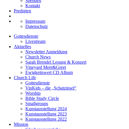
Spenden
Kontakt
Predigten
Impressum
Datenschutz
Gottesdienste
Livestream
Aktuelles
Newsletter Anmeldung
Church News
Sarah Brendel Lesung & Konzert
Vineyard Meet&Greet
Ewigkeitswert CD Album
Church Life
Gottesdienste
VinKids – die „Schatzinsel“
Worship
Bible Study Circle
Smallgroups
Kunstausstellung 2024
Kunstausstellung 2023
Kunstausstellung 2022
Mission