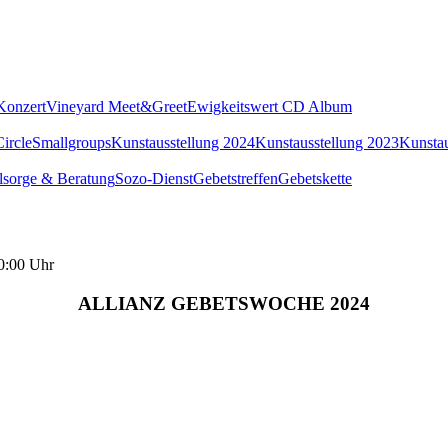
Konzert
Vineyard Meet&Greet
Ewigkeitswert CD Album
ircle
Smallgroups
Kunstausstellung 2024
Kunstausstellung 2023
Kunstau
lsorge & Beratung
Sozo-Dienst
Gebetstreffen
Gebetskette
0:00 Uhr
ALLIANZ GEBETSWOCHE 2024