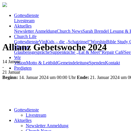
Gottesdienste
Livestream
Aktuelles
Newsletter Anmeldung
Church News
Sarah Brendel Lesung & 
Church Life
Gottesdienste
VinKids – die „Schatzinsel“
Worship
Bible Study C
Allianz Gebetswoche 2024
Mission
Glaubensgespräche
Suppenküche „Eat & Meet“
Repair Café
See
Wir
14
Januar
Vision
Motto & Leitbild
Gemeindeleitung
Spenden
Kontakt
-
Predigten
21
Januar
Beginn:
14. Januar 2024 um 00:00 Uhr
Ende:
21. Januar 2024 um 0
Gottesdienste
Livestream
Aktuelles
Newsletter Anmeldung
Church News