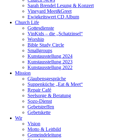
Sarah Brendel Lesung & Konzert
Vineyard Meet&Greet
Ewigkeitswert CD Album
Church Life
Gottesdienste
VinKids – die „Schatzinsel“
Worship
Bible Study Circle
Smallgroups
Kunstausstellung 2024
Kunstausstellung 2023
Kunstausstellung 2022
Mission
Glaubensgespräche
Suppenküche „Eat & Meet“
Repair Café
Seelsorge & Beratung
Sozo-Dienst
Gebetstreffen
Gebetskette
Wir
Vision
Motto & Leitbild
Gemeindeleitung