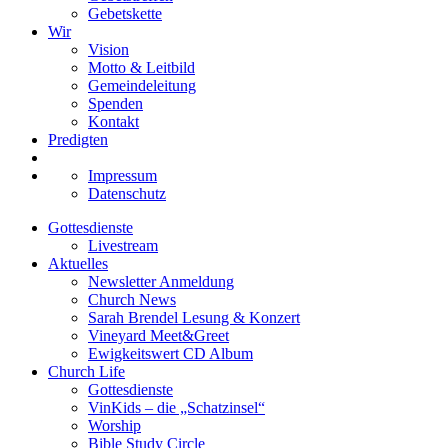
Gebetskette
Wir
Vision
Motto & Leitbild
Gemeindeleitung
Spenden
Kontakt
Predigten
Impressum
Datenschutz
Gottesdienste
Livestream
Aktuelles
Newsletter Anmeldung
Church News
Sarah Brendel Lesung & Konzert
Vineyard Meet&Greet
Ewigkeitswert CD Album
Church Life
Gottesdienste
VinKids – die „Schatzinsel“
Worship
Bible Study Circle