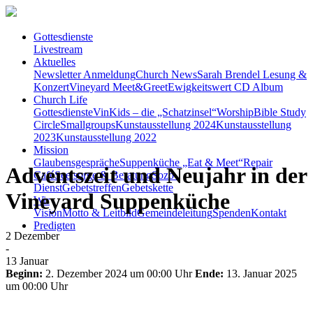
Gottesdienste
Livestream
Aktuelles
Newsletter Anmeldung
Church News
Sarah Brendel Lesung &
Konzert
Vineyard Meet&Greet
Ewigkeitswert CD Album
Church Life
Gottesdienste
VinKids – die „Schatzinsel“
Worship
Bible Study
Circle
Smallgroups
Kunstausstellung 2024
Kunstausstellung
2023
Kunstausstellung 2022
Mission
Glaubensgespräche
Suppenküche „Eat & Meet“
Repair
Adventszeit und Neujahr in der
Café
Seelsorge & Beratung
Sozo-
Dienst
Gebetstreffen
Gebetskette
Vineyard Suppenküche
Wir
Vision
Motto & Leitbild
Gemeindeleitung
Spenden
Kontakt
Predigten
2
Dezember
-
13
Januar
Beginn:
2. Dezember 2024 um 00:00 Uhr
Ende:
13. Januar 2025
um 00:00 Uhr