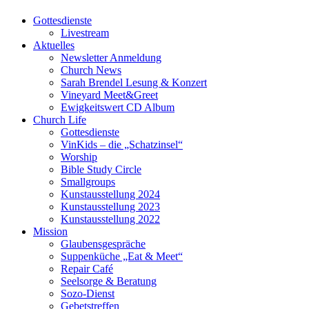
Gottesdienste
Livestream
Aktuelles
Newsletter Anmeldung
Church News
Sarah Brendel Lesung & Konzert
Vineyard Meet&Greet
Ewigkeitswert CD Album
Church Life
Gottesdienste
VinKids – die „Schatzinsel“
Worship
Bible Study Circle
Smallgroups
Kunstausstellung 2024
Kunstausstellung 2023
Kunstausstellung 2022
Mission
Glaubensgespräche
Suppenküche „Eat & Meet“
Repair Café
Seelsorge & Beratung
Sozo-Dienst
Gebetstreffen