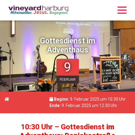
Gottesdienst im
Adventhaus
9
FEBRUAR
Beginn:
9. Februar 2025 um 10:30 Uhr
Ende:
9. Februar 2025 um 12:30 Uhr
10:30 Uhr – Gottesdienst
im