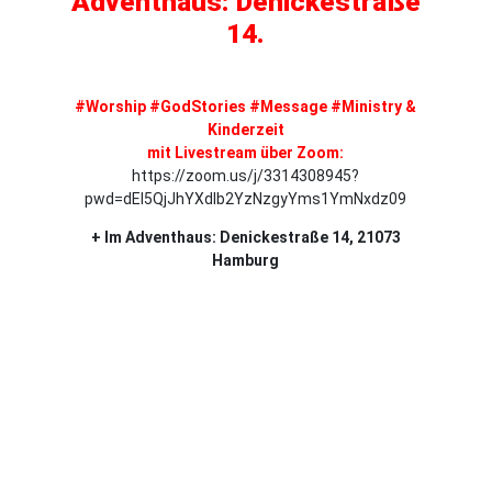
Adventhaus: Denickestraße
14.
#Worship #GodStories #Message #Ministry &
Kinderzeit
mit Livestream über Zoom:
https://zoom.us/j/3314308945?
pwd=dEl5QjJhYXdlb2YzNzgyYms1YmNxdz09
+ Im Adventhaus: Denickestraße 14, 21073
Hamburg