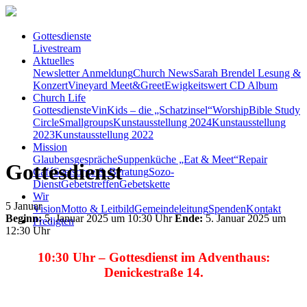
Gottesdienste
Livestream
Aktuelles
Newsletter Anmeldung
Church News
Sarah Brendel Lesung &
Konzert
Vineyard Meet&Greet
Ewigkeitswert CD Album
Church Life
Gottesdienste
VinKids – die „Schatzinsel“
Worship
Bible Study
Circle
Smallgroups
Kunstausstellung 2024
Kunstausstellung
2023
Kunstausstellung 2022
Mission
Glaubensgespräche
Suppenküche „Eat & Meet“
Repair
Gottesdienst
Café
Seelsorge & Beratung
Sozo-
Dienst
Gebetstreffen
Gebetskette
Wir
5
Januar
Vision
Motto & Leitbild
Gemeindeleitung
Spenden
Kontakt
Beginn:
5. Januar 2025 um 10:30 Uhr
Ende:
5. Januar 2025 um
Predigten
12:30 Uhr
10:30 Uhr – Gottesdienst
im Adventhaus:
Denickestraße 14.