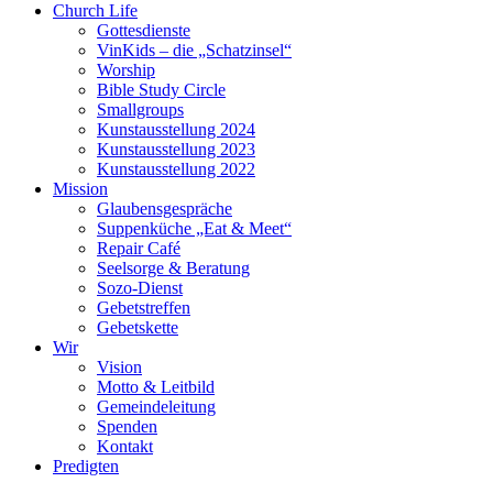
Church Life
Gottesdienste
VinKids – die „Schatzinsel“
Worship
Bible Study Circle
Smallgroups
Kunstausstellung 2024
Kunstausstellung 2023
Kunstausstellung 2022
Mission
Glaubensgespräche
Suppenküche „Eat & Meet“
Repair Café
Seelsorge & Beratung
Sozo-Dienst
Gebetstreffen
Gebetskette
Wir
Vision
Motto & Leitbild
Gemeindeleitung
Spenden
Kontakt
Predigten