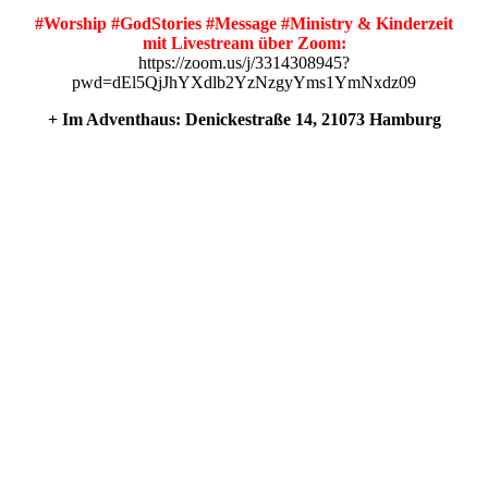
#Worship #GodStories #Message #Ministry & Kinderzeit
mit Livestream über Zoom:
https://zoom.us/j/3314308945?
pwd=dEl5QjJhYXdlb2YzNzgyYms1YmNxdz09
+ Im Adventhaus: Denickestraße 14, 21073 Hamburg