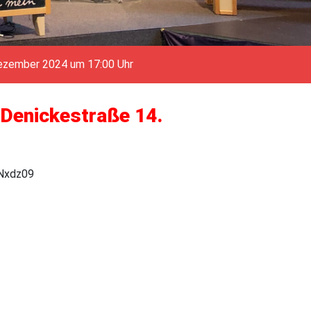
ezember 2024 um 17:00 Uhr
Denickestraße 14.
Nxdz09