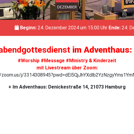
DEZEMBER
Beginn:
24. Dezember 2024 um 15:00 Uhr
Ende:
24. D
gabendgottesdienst
im Adventhaus: 
#Worship #Message #Ministry & Kinderzeit
mit Livestream über Zoom:
://zoom.us/j/3314308945?pwd=dEl5QjJhYXdlb2YzNzgyYms1Ym
+ Im Adventhaus: Denickestraße 14, 21073 Hamburg