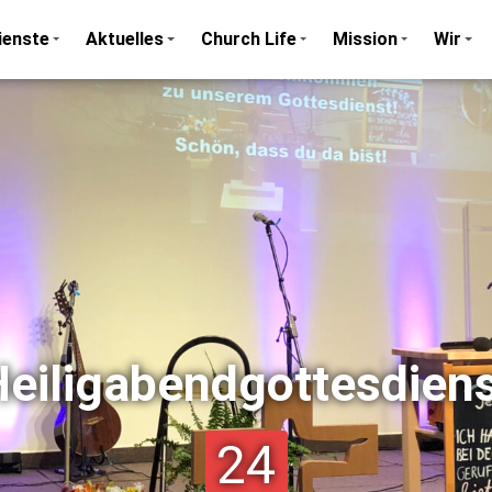
ienste
Aktuelles
Church Life
Mission
Wir
eiligabendgottesdien
24