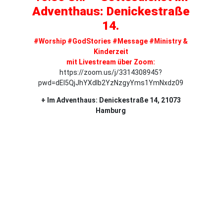
Adventhaus: Denickestraße
14.
#Worship #GodStories #Message #Ministry &
Kinderzeit
mit Livestream über Zoom:
https://zoom.us/j/3314308945?
pwd=dEl5QjJhYXdlb2YzNzgyYms1YmNxdz09
+ Im Adventhaus: Denickestraße 14, 21073
Hamburg