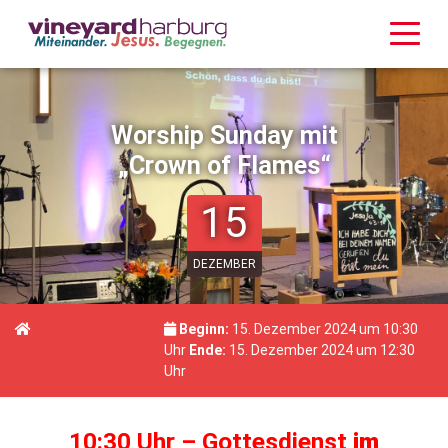
Worship Sunday mit
„Crown of Flames“
15
DEZEMBER
Beginn:
15. Dezember 2024 um 10:30
Uhr
Ende:
15. Dezember 2024 um 12:30
Uhr
10:30 Uhr – Gottesdienst
im