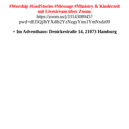
#Worship #GodStories #Message #Ministry & Kinderzeit
mit Livestream über Zoom:
https://zoom.us/j/3314308945?
pwd=dEl5QjJhYXdlb2YzNzgyYms1YmNxdz09
+ Im Adventhaus: Denickestraße 14, 21073 Hamburg