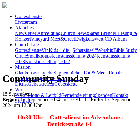
Gottesdienste
Livestream
Aktuelles
Newsletter Anmeldung
Church News
Sarah Brendel Lesung &
Konzert
Vineyard Meet&Greet
Ewigkeitswert CD Album
Church Life
Gottesdienste
VinKids – die „Schatzinsel“
Worship
Bible Study
Circle
Smallgroups
Kunstausstellung 2024
Kunstausstellung
2023
Kunstausstellung 2022
Mission
Glaubensgespräche
Suppenküche „Eat & Meet“
Repair
Community Sunday
Café
Seelsorge & Beratung
Sozo-
Dienst
Gebetstreffen
Gebetskette
Wir
15
September
Vision
Motto & Leitbild
Gemeindeleitung
Spenden
Kontakt
Beginn:
15. September 2024 um 10:30 Uhr
Ende:
15. September
Predigten
2024 um 12:30 Uhr
10:30 Uhr – Gottesdienst
im Adventhaus:
Denickestraße 14.