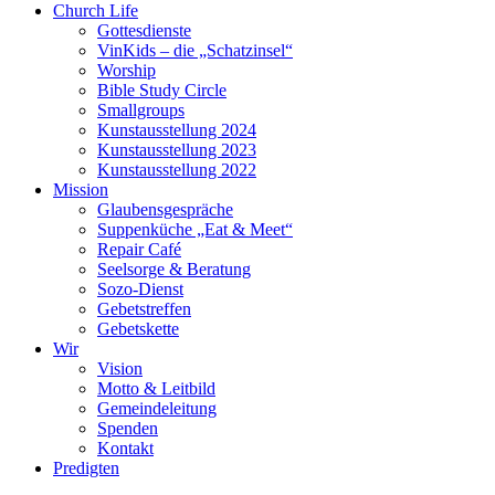
Church Life
Gottesdienste
VinKids – die „Schatzinsel“
Worship
Bible Study Circle
Smallgroups
Kunstausstellung 2024
Kunstausstellung 2023
Kunstausstellung 2022
Mission
Glaubensgespräche
Suppenküche „Eat & Meet“
Repair Café
Seelsorge & Beratung
Sozo-Dienst
Gebetstreffen
Gebetskette
Wir
Vision
Motto & Leitbild
Gemeindeleitung
Spenden
Kontakt
Predigten