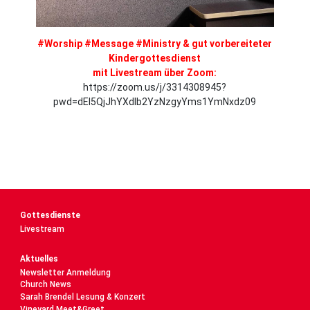
#Worship #Message #Ministry & gut vorbereiteter
Kindergottesdienst
mit Livestream über Zoom:
https://zoom.us/j/3314308945?
pwd=dEl5QjJhYXdlb2YzNzgyYms1YmNxdz09
Gottesdienste
Livestream
Aktuelles
Newsletter Anmeldung
Church News
Sarah Brendel Lesung & Konzert
Vineyard Meet&Greet