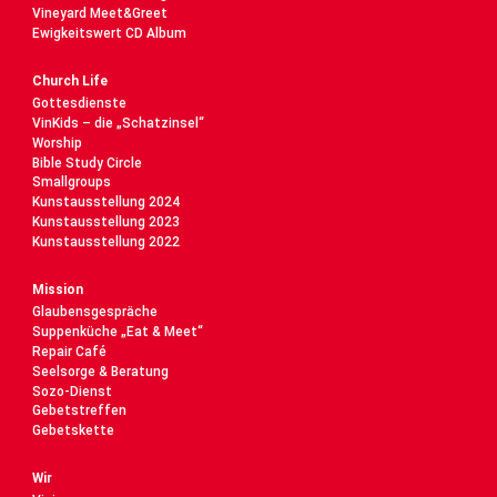
Vineyard Meet&Greet
Ewigkeitswert CD Album
Church Life
Gottesdienste
VinKids – die „Schatzinsel“
Worship
Bible Study Circle
Smallgroups
Kunstausstellung 2024
Kunstausstellung 2023
Kunstausstellung 2022
Mission
Glaubensgespräche
Suppenküche „Eat & Meet“
Repair Café
Seelsorge & Beratung
Sozo-Dienst
Gebetstreffen
Gebetskette
Wir