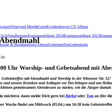
Konzert
Vineyard Meet&Greet
Ewigkeitswert CD Album
ircle
Smallgroups
Kunstausstellung 2024
Kunstausstellung 2023
Kunstau
t Abendmahl
lsorge & Beratung
Sozo-Dienst
Gebetstreffen
Gebetskette
Uhr
:00 Uhr
Worship- und Gebetsabend mit Aben
Gebetstreffen mit Abendmahl und Worship in der Winsener Str. 52!
en und unsere Kranken und Anliegen vor Ihn bringen und um Heilu
em kleinen gemeinsamen Abendessen zu starten, wie die Jünger damals
n möchtest, dann melde Dich gern bei
Bärbel
oder
Tom
an (für di
ser Woche findet am Mittwoch (05.04.) um 16:30 kein Gebetstreffen