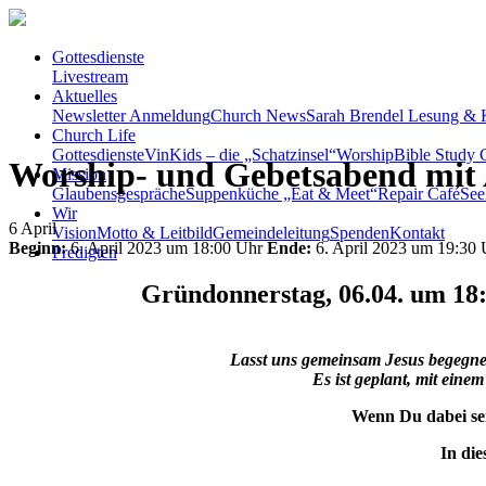
Gottesdienste
Livestream
Aktuelles
Newsletter Anmeldung
Church News
Sarah Brendel Lesung & 
Church Life
Gottesdienste
VinKids – die „Schatzinsel“
Worship
Bible Study C
Worship- und Gebetsabend mi
Mission
Glaubensgespräche
Suppenküche „Eat & Meet“
Repair Café
See
Wir
6
April
Vision
Motto & Leitbild
Gemeindeleitung
Spenden
Kontakt
Beginn:
6. April 2023 um 18:00 Uhr
Ende:
6. April 2023 um 19:30 
Predigten
Gründonnerstag, 06.04. um 18
Lasst uns gemeinsam Jesus begegn
Es ist geplant, mit ein
Wenn Du dabei sei
In die