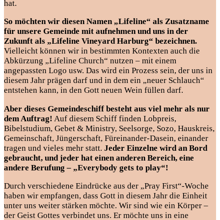
hat.
So möchten wir diesen Namen „Lifeline“ als Zusatzname
für unsere Gemeinde mit aufnehmen und uns in der
Zukunft als „Lifeline Vineyard Harburg“ bezeichnen.
Vielleicht können wir in bestimmten Kontexten auch die
Abkürzung „Lifeline Church“ nutzen – mit einem
angepassten Logo usw. Das wird ein Prozess sein, der uns in
diesem Jahr prägen darf und in dem ein „neuer Schlauch“
entstehen kann, in den Gott neuen Wein füllen darf.
Aber dieses Gemeindeschiff besteht aus viel mehr als nur
dem Auftrag!
Auf diesem Schiff finden Lobpreis,
Bibelstudium, Gebet & Ministry, Seelsorge, Sozo, Hauskreis,
Gemeinschaft, Jüngerschaft, Füreinander-Dasein, einander
tragen und vieles mehr statt.
Jeder Einzelne wird an Bord
gebraucht, und jeder hat einen anderen Bereich, eine
andere Berufung – „Everybody gets to play“!
Durch verschiedene Eindrücke aus der „Pray First“-Woche
haben wir empfangen, dass Gott in diesem Jahr die Einheit
unter uns weiter stärken möchte. Wir sind wie ein Körper –
der Geist Gottes verbindet uns. Er möchte uns in eine