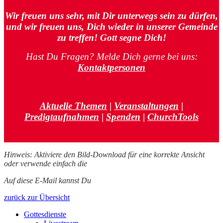
Wir freuen uns sehr, mit Dir unterwegs sein zu dürfen,
und wir freuen uns, Dich wieder in unserer Gemeinde
zu treffen! Gott segne Dich!
Hast Du Fragen? Melde Dich gerne bei uns:
Kontaktpersonen
Aktuelle Themen
|
Veranstaltungen
|
Predigtaufnahmen
|
Spenden
|
ChurchTools
Hinweis: Aktiviere den Bild-Download für eine korrekte Ansicht
oder verwende einfach die
Browser-Ansicht.
Auf diese E-Mail kannst Du
hier antworten.
zurück zur Übersicht
Gottesdienste