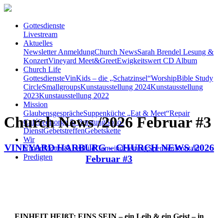
Gottesdienste
Livestream
Aktuelles
Newsletter Anmeldung
Church News
Sarah Brendel Lesung &
Konzert
Vineyard Meet&Greet
Ewigkeitswert CD Album
Church Life
Gottesdienste
VinKids – die „Schatzinsel“
Worship
Bible Study
Circle
Smallgroups
Kunstausstellung 2024
Kunstausstellung
2023
Kunstausstellung 2022
Mission
Glaubensgespräche
Suppenküche „Eat & Meet“
Repair
Church News /2026 Februar #3
Café
Seelsorge & Beratung
Sozo-
Dienst
Gebetstreffen
Gebetskette
Wir
VINEYARD HARBURG – CHURCH NEWS /2026
Vision
Motto & Leitbild
Gemeindeleitung
Spenden
Kontakt
Predigten
Februar #3
EINHEIT HEIßT: EINS SEIN – ein Leib & ein Geist – in