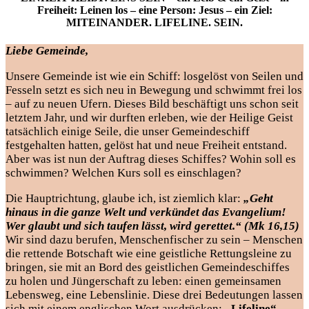
Freiheit: Leinen los – eine Person: Jesus – ein Ziel:
MITEINANDER. LIFELINE. SEIN.
Liebe Gemeinde,
Unsere Gemeinde ist wie ein Schiff: losgelöst von Seilen und
Fesseln setzt es sich neu in Bewegung und schwimmt frei los
– auf zu neuen Ufern. Dieses Bild beschäftigt uns schon seit
letztem Jahr, und wir durften erleben, wie der Heilige Geist
tatsächlich einige Seile, die unser Gemeindeschiff
festgehalten hatten, gelöst hat und neue Freiheit entstand.
Aber was ist nun der Auftrag dieses Schiffes? Wohin soll es
schwimmen? Welchen Kurs soll es einschlagen?
Die Hauptrichtung, glaube ich, ist ziemlich klar:
„Geht
hinaus in die ganze Welt und verkündet das Evangelium!
Wer glaubt und sich taufen lässt, wird gerettet.“ (Mk 16,15)
Wir sind dazu berufen, Menschenfischer zu sein – Menschen
die rettende Botschaft wie eine geistliche Rettungsleine zu
bringen, sie mit an Bord des geistlichen Gemeindeschiffes
zu holen und Jüngerschaft zu leben: einen gemeinsamen
Lebensweg, eine Lebenslinie. Diese drei Bedeutungen lassen
sich mit einem englischen Wort ausdrücken:
„Lifeline“
.