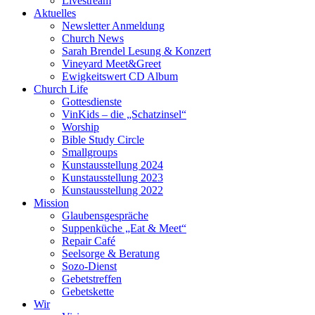
Livestream
Aktuelles
Newsletter Anmeldung
Church News
Sarah Brendel Lesung & Konzert
Vineyard Meet&Greet
Ewigkeitswert CD Album
Church Life
Gottesdienste
VinKids – die „Schatzinsel“
Worship
Bible Study Circle
Smallgroups
Kunstausstellung 2024
Kunstausstellung 2023
Kunstausstellung 2022
Mission
Glaubensgespräche
Suppenküche „Eat & Meet“
Repair Café
Seelsorge & Beratung
Sozo-Dienst
Gebetstreffen
Gebetskette
Wir