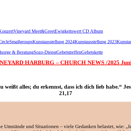
Konzert
Vineyard Meet&Greet
Ewigkeitswert CD Album
ircle
Smallgroups
Kunstausstellung 2024
Kunstausstellung 2023
Kunstau
lsorge & Beratung
Sozo-Dienst
Gebetstreffen
Gebetskette
NEYARD HARBURG – CHURCH NEWS /2025 Juni
u weißt alles; du erkennst, dass ich dich lieb habe.“ J
21,17
mstände und Situationen – viele Gedanken belastet, wie: „Ich 