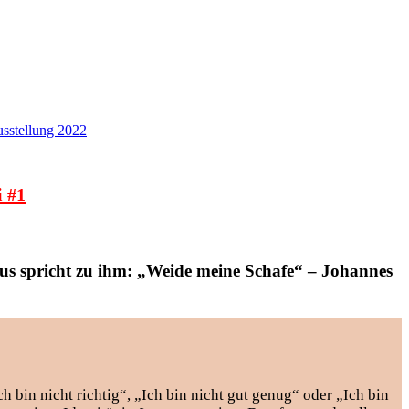
sstellung 2022
 #1
esus spricht zu ihm: „Weide meine Schafe“ – Johannes
bin nicht richtig“, „Ich bin nicht gut genug“ oder „Ich bin