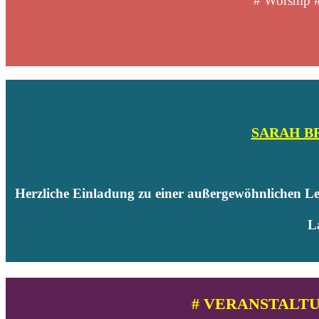
# Worship #
SARAH B
Herzliche Einladung zu einer außergewöhnlichen L
L
# VERANSTALTUN