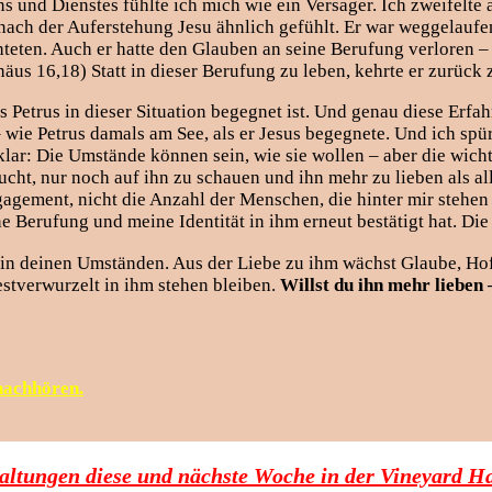
 und Dienstes fühlte ich mich wie ein Versager. Ich zweifelte a
us nach der Auferstehung Jesu ähnlich gefühlt. Er war weggelauf
hteten. Auch er hatte den Glauben an seine Berufung verloren – 
äus 16,18) Statt in dieser Berufung zu leben, kehrte er zurück z
 Petrus in dieser Situation begegnet ist. Und genau diese Erfah
 wie Petrus damals am See, als er Jesus begegnete. Und ich spü
r: Die Umstände können sein, wie sie wollen – aber die wichtigs
cht, nur noch auf ihn zu schauen und ihn mehr zu lieben als al
ngagement, nicht die Anzahl der Menschen, die hinter mir stehen
 Berufung und meine Identität in ihm erneut bestätigt hat. Die
 in deinen Umständen. Aus der Liebe zu ihm wächst Glaube, Ho
stverwurzelt in ihm stehen bleiben.
Willst du ihn mehr lieben 
nachhören.
taltungen diese und nächste Woche in der Vineyard H