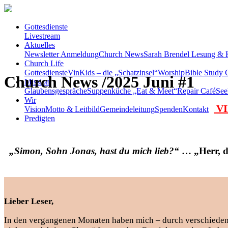
Gottesdienste
Livestream
Aktuelles
Newsletter Anmeldung
Church News
Sarah Brendel Lesung & 
Church Life
Gottesdienste
VinKids – die „Schatzinsel“
Worship
Bible Study C
Church News /2025 Juni #1
Mission
Glaubensgespräche
Suppenküche „Eat & Meet“
Repair Café
See
Wir
VI
Vision
Motto & Leitbild
Gemeindeleitung
Spenden
Kontakt
Predigten
„Simon, Sohn Jonas, hast du mich lieb?“
… „Herr, d
Lieber Leser,
In den vergangenen Monaten haben mich – durch verschiedene U