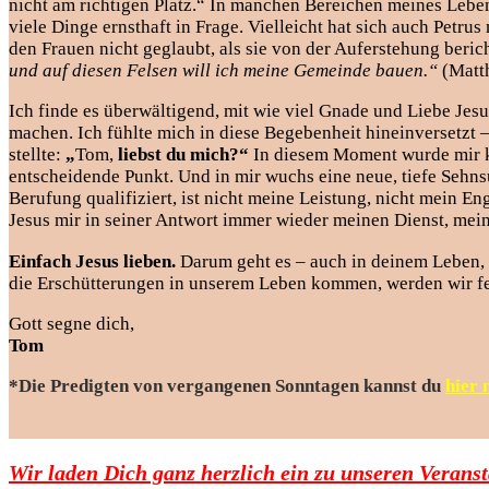
nicht am richtigen Platz.“ In manchen Bereichen meines Lebens
viele Dinge ernsthaft in Frage. Vielleicht hat sich auch Petr
den Frauen nicht geglaubt, als sie von der Auferstehung beric
und auf diesen Felsen will ich meine Gemeinde bauen.“
(Matth
Ich finde es überwältigend, mit wie viel Gnade und Liebe Jesus
machen. Ich fühlte mich in diese Begebenheit hineinversetzt –
stellte:
„
Tom,
liebst du mich?“
In diesem Moment wurde mir kla
entscheidende Punkt. Und in mir wuchs eine neue, tiefe Sehnsu
Berufung qualifiziert, ist nicht meine Leistung, nicht mein E
Jesus mir in seiner Antwort immer wieder meinen Dienst, meine
Einfach Jesus lieben.
Darum geht es – auch in deinem Leben,
die Erschütterungen in unserem Leben kommen, werden wir fe
Gott segne dich,
Tom
*Die Predigten von vergangenen Sonntagen kannst du
hier 
Wir laden Dich ganz herzlich ein zu unseren Verans