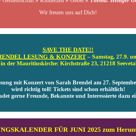
 Gemeinschaft # Kinderzeit # Gebet #
Thema: Heiliger Ge
Wir freuen uns auf Dich!
SAVE THE DATE!!
RENDEL LESUNG & KONZERT
– Samstag, 27.9. u
in der Mauritiuskirche: Kirchstraße 23, 21218 Seeveta
esung mit Konzert von Sarah Brendel am 27. September
wird richtig toll! Tickets sind schon erhältlich!
adet gerne Freunde, Bekannte und Interessierte dazu ei
GSKALENDER FÜR JUNI 2025 zum Herunte