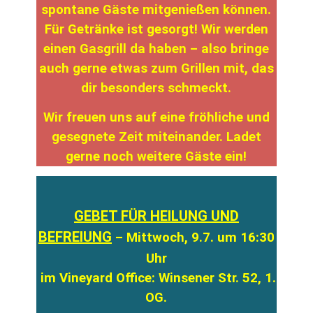
spontane Gäste mitgenießen können.
Für Getränke ist gesorgt! Wir werden
einen Gasgrill da haben – also bringe
auch gerne etwas zum Grillen mit, das
dir besonders schmeckt.
Wir freuen uns auf eine fröhliche und
gesegnete Zeit miteinander. Ladet
gerne noch weitere Gäste ein!
GEBET FÜR HEILUNG UND
BEFREIUNG
– Mittwoch, 9.7. um 16:30
Uhr
im Vineyard Office: Winsener Str. 52, 1.
OG.