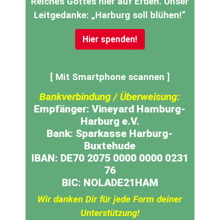
Reiches Gottes hier auf Erden. Unser
Leitgedanke: „Harburg soll blühen!“
Hier spenden!
[ Mit Smartphone scannen ]
Bankverbindung / Überweisung:
Empfänger: Vineyard Hamburg-
Harburg e.V.
Bank: Sparkasse Harburg-
Buxtehude
IBAN: DE70 2075 0000 0000 0231
76
BIC: NOLADE21HAM
Wir danken Dir für jede Form deiner
Unterstützung!