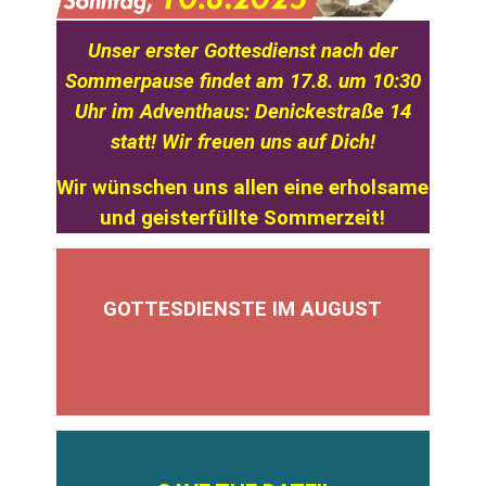
Unser erster Gottesdienst nach der
Sommerpause findet am 17.8. um 10:30
Uhr im Adventhaus: Denickestraße 14
statt! Wir freuen uns auf Dich!
Wir wünschen uns allen eine erholsame
und geisterfüllte Sommerzeit!
GOTTESDIENSTE IM AUGUST