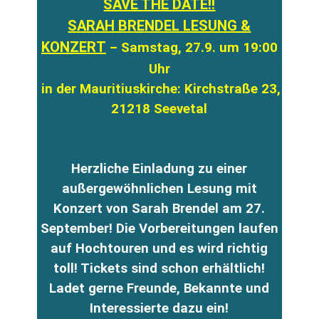
SAVE THE DATE!!
SARAH BRENDEL LESUNG &
KONZERT
– Samstag, 27.9. um 19:00
Uhr
in der Mauritiuskirche: Kirchstraße 23,
21218 Seevetal
Herzliche Einladung zu einer
außergewöhnlichen Lesung mit
Konzert von Sarah Brendel am 27.
September! Die Vorbereitungen laufen
auf Hochtouren und es wird richtig
toll! Tickets sind schon erhältlich!
Ladet gerne Freunde, Bekannte und
Interessierte dazu ein!