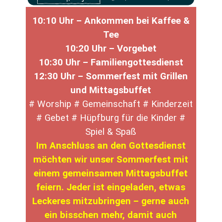
10:10 Uhr – Ankommen bei Kaffee &
Tee
10:20
Uhr – Vorgebet
10:30 Uhr – Familiengottesdienst
12:30 Uhr – Sommerfest mit Grillen
und Mittagsbuffet
# Worship # Gemeinschaft # Kinderzeit
# Gebet # Hüpfburg für die Kinder #
Spiel & Spaß
Im Anschluss an den Gottesdienst
möchten wir unser Sommerfest mit
einem gemeinsamen Mittagsbuffet
feiern. Jeder ist eingeladen, etwas
Leckeres mitzubringen – gerne auch
ein bisschen mehr, damit auch