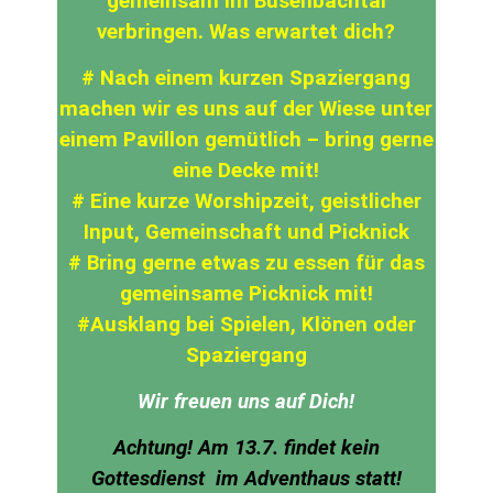
gemeinsam im
Büsenbachtal
verbringen. Was erwartet dich?
# Nach einem kurzen Spaziergang
machen wir es uns auf der Wiese unter
einem Pavillon gemütlich
– bring gerne
eine Decke mit!
# Eine kurze
Worshipzeit
, geistlicher
Input, Gemeinschaft und Picknick
# Bring gerne etwas zu essen für das
gemeinsame Picknick mit!
#Ausklang bei Spielen, Klönen oder
Spaziergang
Wir freuen uns auf Dich!
Achtung! Am 13.7. findet kein
Gottesdienst
im Adventhaus statt!