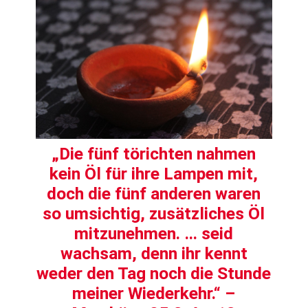
„Die fünf törichten nahmen
kein Öl für ihre Lampen mit,
doch die fünf anderen waren
so umsichtig, zusätzliches Öl
mitzunehmen. … seid
wachsam, denn ihr kennt
weder den Tag noch die Stunde
meiner Wiederkehr.“ –