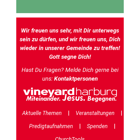
Wir freuen uns sehr, mit Dir unterwegs
sein zu dürfen, und wir freuen uns, Dich
wieder in unserer Gemeinde zu treffen!
Gott segne Dich!
Hast Du Fragen? Melde Dich gerne bei
uns:
Kontaktpersonen
|
|
Aktuelle Themen
Veranstaltungen
|
|
Predigtaufnahmen
Spenden
ChurchTools